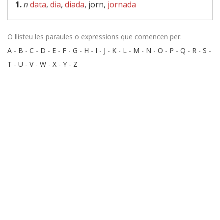
1.
n
data
,
dia
,
diada
, jorn,
jornada
O llisteu les paraules o expressions que comencen per:
A
-
B
-
C
-
D
-
E
-
F
-
G
-
H
-
I
-
J
-
K
-
L
-
M
-
N
-
O
-
P
-
Q
-
R
-
S
-
T
-
U
-
V
-
W
-
X
-
Y
-
Z