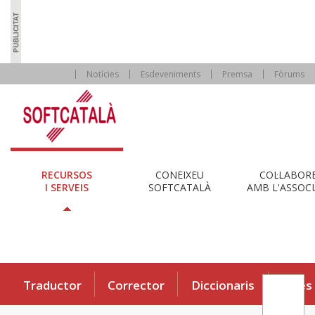
Notícies
Esdeveniments
Premsa
Fòrums
RECURSOS
CONEIXEU
COL·LABOR
I SERVEIS
SOFTCATALÀ
AMB L'ASSOCI
Traductor
Corrector
Diccionaris
Eines