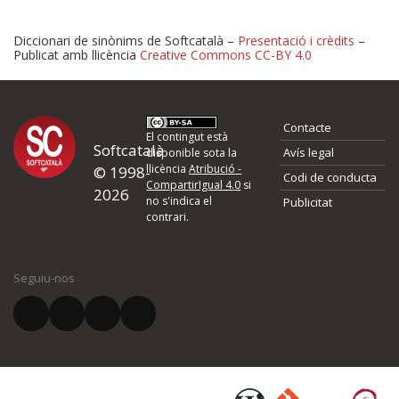
Diccionari de sinònims de Softcatalà –
Presentació i crèdits
–
Publicat amb llicència
Creative Commons CC-BY 4.0
Proposeu-nos millores o 
Contacte
d'errors
El contingut està
Softcatalà
Avís legal
disponible sota la
llicència
Atribució -
© 1998-
Codi de conducta
Si heu trobat un error o voleu proposar alguna millora, ompliu els ca
CompartirIgual 4.0
si
2026
quina és la millora que proposeu o l'error del qual voleu informar-no
no s'indica el
Publicitat
contrari.
El vostre nom *
Seguiu-nos
El vostre correu electrònic *
Què proposeu?