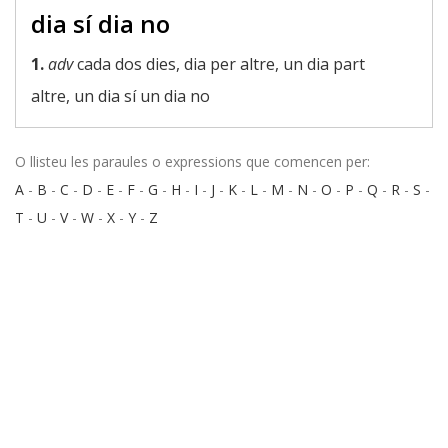
dia sí dia no
1.
adv
cada dos dies, dia per altre, un dia part
altre, un dia sí un dia no
O llisteu les paraules o expressions que comencen per:
A
-
B
-
C
-
D
-
E
-
F
-
G
-
H
-
I
-
J
-
K
-
L
-
M
-
N
-
O
-
P
-
Q
-
R
-
S
-
T
-
U
-
V
-
W
-
X
-
Y
-
Z