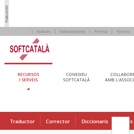
Notícies
Esdeveniments
Premsa
Fòrums
RECURSOS
CONEIXEU
COL·LABOR
I SERVEIS
SOFTCATALÀ
AMB L'ASSOCI
Traductor
Corrector
Diccionaris
Eines