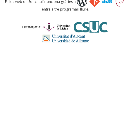
El lloc web de Softcatalà funciona gràcies a
entre altre programari lliure.
Comentari *
Hostatjat a:
ENVIA