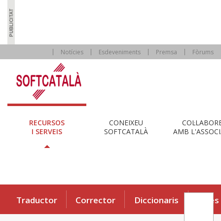
Notícies
Esdeveniments
Premsa
Fòrums
RECURSOS
CONEIXEU
COL·LABOR
I SERVEIS
SOFTCATALÀ
AMB L'ASSOCI
Traductor
Corrector
Diccionaris
Eines