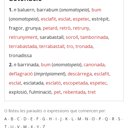
1.
n
baluern, barrabum (
onomatopeia
),
bum
(
onomatopeia
),
esclafit
,
esclat
,
espetec
, estrèpit,
fragor, grunya,
petard
,
retrò
,
retruny
,
retrunyiment
, sarabastall,
soroll
,
tamborinada
,
terrabastada
,
terrabastall
,
tro
,
tronada
,
tronadissa
2.
n
barrinada,
bum
(
onomatopeia
),
canonada
,
deflagració
(
impròpiament
),
descàrrega
,
esclafit
,
esclat
, esclatada,
esclató
,
escopetada
,
espetec
,
explosió, fulminació,
pet
,
rebentada
,
tret
O llisteu les paraules o expressions que comencen per:
A
-
B
-
C
-
D
-
E
-
F
-
G
-
H
-
I
-
J
-
K
-
L
-
M
-
N
-
O
-
P
-
Q
-
R
-
S
-
T
-
U
-
V
-
W
-
X
-
Y
-
Z