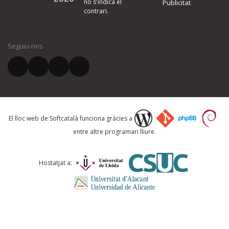
no s'indica el
Publicitat
contrari.
El vostre nom *
Seguiu-nos
El vostre correu electrònic *
Què proposeu?
El lloc web de Softcatalà funciona gràcies a
entre altre programari lliure.
Comentari *
Hostatjat a: