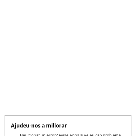
Ajudeu-nos a millorar
Heu trobat un error? Aviseu-nos si veieu cap problema.