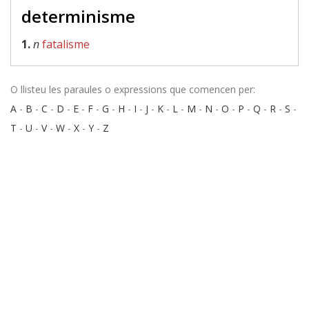
determinisme
1.
n
fatalisme
O llisteu les paraules o expressions que comencen per:
A
-
B
-
C
-
D
-
E
-
F
-
G
-
H
-
I
-
J
-
K
-
L
-
M
-
N
-
O
-
P
-
Q
-
R
-
S
-
T
-
U
-
V
-
W
-
X
-
Y
-
Z