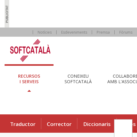
Notícies
Esdeveniments
Premsa
Fòrums
RECURSOS
CONEIXEU
COL·LABOR
I SERVEIS
SOFTCATALÀ
AMB L'ASSOCI
Traductor
Corrector
Diccionaris
Eines