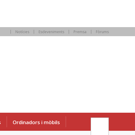
Notícies
Esdeveniments
Premsa
Fòrums
s
Ordinadors i mòbils