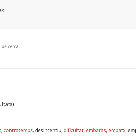
b»
ó de cerca.
ultats)
t
,
contratemps
, desincentiu,
dificultat
,
embaràs
,
empatx
, em