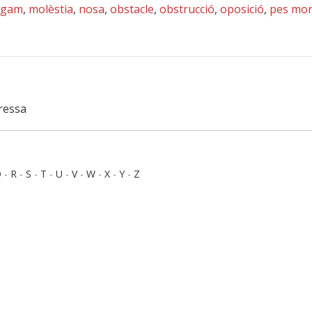
ligam
,
molèstia
,
nosa
,
obstacle
,
obstrucció
,
oposició
,
pes mor
pressa
Q
-
R
-
S
-
T
-
U
-
V
-
W
-
X
-
Y
-
Z