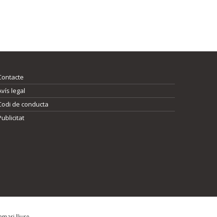
Contacte
Avís legal
Codi de conducta
Publicitat
mari lliure.