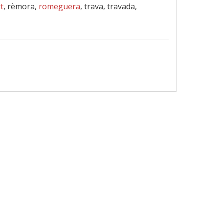
t
, rèmora,
romeguera
, trava, travada,