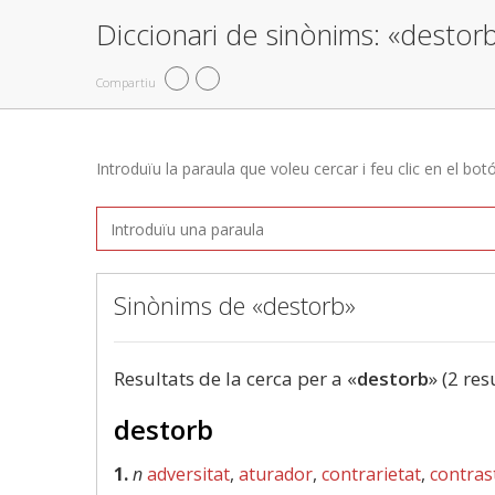
Diccionari de sinònims: «destor
Compartiu
Introduïu la paraula que voleu cercar i feu clic en el bot
Sinònims de «destorb»
Resultats de la cerca per a «
destorb
» (2 res
destorb
1.
n
adversitat
,
aturador
,
contrarietat
,
contras