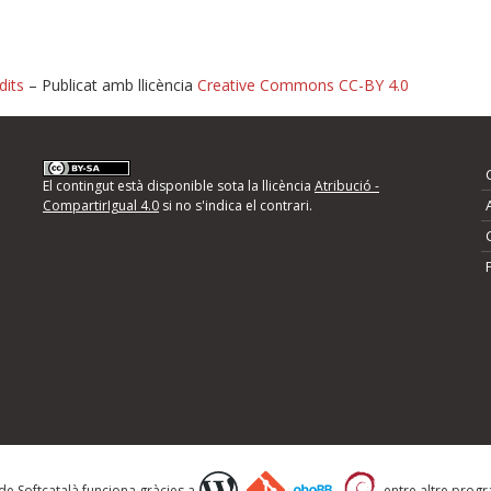
dits
– Publicat amb llicència
Creative Commons CC-BY 4.0
nformeu d'errors
El contingut està disponible sota la llicència
Atribució -
CompartirIgual 4.0
si no s'indica el contrari.
mps següents i descriviu quina és la millora que
 de Softcatalà funciona gràcies a
entre altre progra