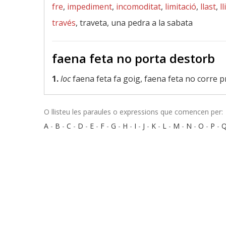
fre
,
impediment
,
incomoditat
,
limitació
,
llast
,
l
través
, traveta, una pedra a la sabata
faena feta no porta destorb
1.
loc
faena feta fa goig, faena feta no corre 
O llisteu les paraules o expressions que comencen per:
A
-
B
-
C
-
D
-
E
-
F
-
G
-
H
-
I
-
J
-
K
-
L
-
M
-
N
-
O
-
P
-