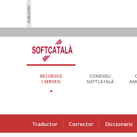
RECURSOS
CONEIXEU
I SERVEIS
SOFTCATALÀ
AMB
Traductor
Corrector
Diccionaris