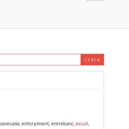
CERCA
pavesada, entorpiment, entrebanc,
escull
,