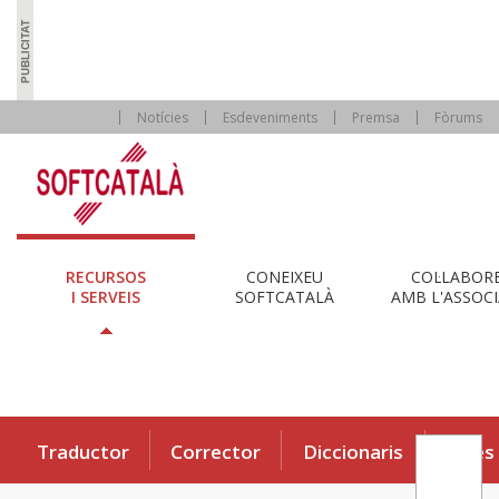
Notícies
Esdeveniments
Premsa
Fòrums
RECURSOS
CONEIXEU
COL·LABOR
I SERVEIS
SOFTCATALÀ
AMB L'ASSOCI
Traductor
Corrector
Diccionaris
Eines