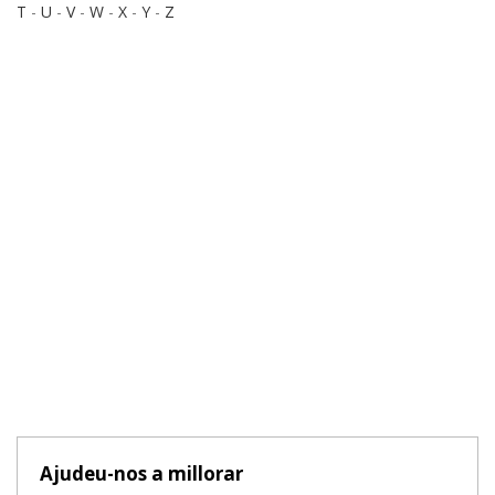
T
-
U
-
V
-
W
-
X
-
Y
-
Z
Ajudeu-nos a millorar