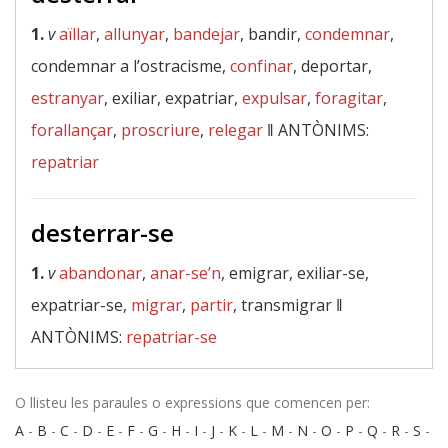
1.
v
aïllar
,
allunyar
,
bandejar
, bandir,
condemnar
,
condemnar a l’ostracisme,
confinar
, deportar,
estranyar
, exiliar, expatriar,
expulsar
,
foragitar
,
forallançar
,
proscriure
,
relegar
‖
ANTÒNIMS:
repatriar
desterrar-se
1.
v
abandonar
,
anar-se’n
, emigrar, exiliar-se,
expatriar-se,
migrar
,
partir
, transmigrar ‖
ANTÒNIMS:
repatriar-se
O llisteu les paraules o expressions que comencen per:
A
-
B
-
C
-
D
-
E
-
F
-
G
-
H
-
I
-
J
-
K
-
L
-
M
-
N
-
O
-
P
-
Q
-
R
-
S
-