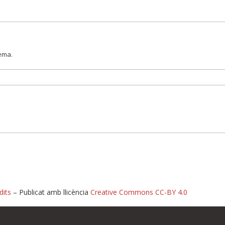
lema.
dits
– Publicat amb llicència
Creative Commons CC-BY 4.0