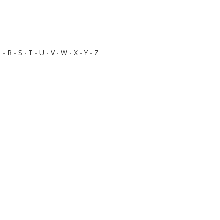
Q
-
R
-
S
-
T
-
U
-
V
-
W
-
X
-
Y
-
Z