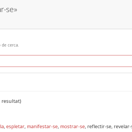
ar-se»
ó de cerca.
1 resultat)
la
,
espletar
,
manifestar-se
,
mostrar-se
, reflectir-se, revelar