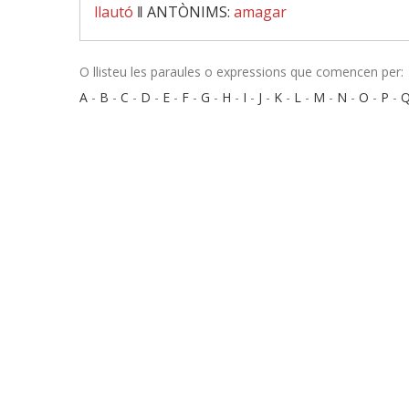
llautó
‖
ANTÒNIMS:
amagar
O llisteu les paraules o expressions que comencen per:
A
-
B
-
C
-
D
-
E
-
F
-
G
-
H
-
I
-
J
-
K
-
L
-
M
-
N
-
O
-
P
-