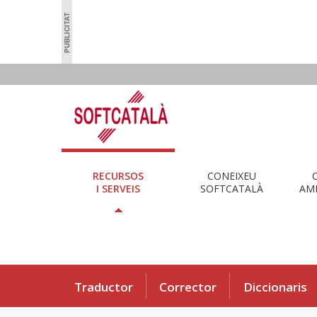
RECURSOS
CONEIXEU
I SERVEIS
SOFTCATALÀ
AMB
Traductor
Corrector
Diccionaris