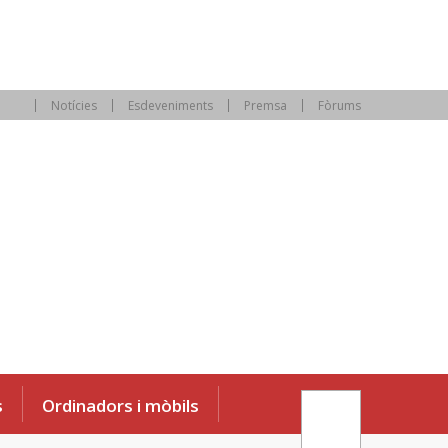
Notícies
Esdeveniments
Premsa
Fòrums
s
Ordinadors i mòbils