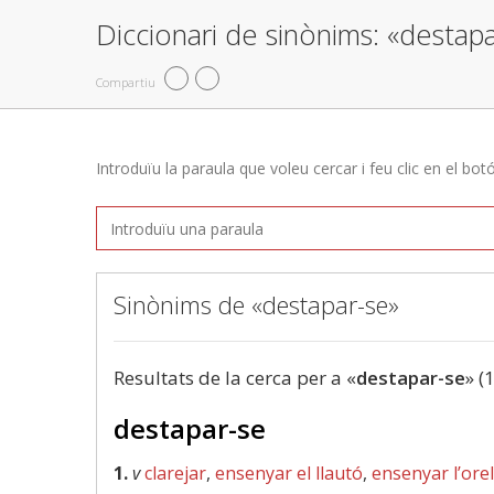
Diccionari de sinònims: «destap
Compartiu
Introduïu la paraula que voleu cercar i feu clic en el bot
Sinònims de «destapar-se»
Resultats de la cerca per a «
destapar-se
» (
destapar-se
1.
v
clarejar
,
ensenyar el llautó
,
ensenyar l’orel