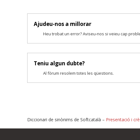
Ajudeu-nos a millorar
Heu trobat un error? Aviseu-nos si veieu cap prob
Teniu algun dubte?
Al fòrum resolem totes les qüestions.
Diccionari de sinònims de Softcatalà –
Presentació i crè