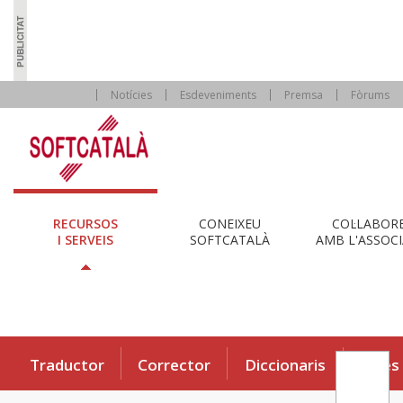
Notícies
Esdeveniments
Premsa
Fòrums
RECURSOS
CONEIXEU
COL·LABOR
I SERVEIS
SOFTCATALÀ
AMB L'ASSOCI
Traductor
Corrector
Diccionaris
Eines