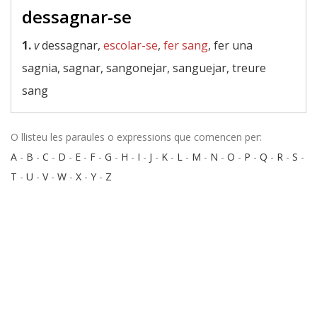
dessagnar-se
1.
v
dessagnar,
escolar-se
,
fer sang
, fer una
sagnia, sagnar, sangonejar, sanguejar, treure
sang
O llisteu les paraules o expressions que comencen per:
A
-
B
-
C
-
D
-
E
-
F
-
G
-
H
-
I
-
J
-
K
-
L
-
M
-
N
-
O
-
P
-
Q
-
R
-
S
-
T
-
U
-
V
-
W
-
X
-
Y
-
Z