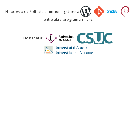
Què proposeu?
El lloc web de Softcatalà funciona gràcies a
entre altre programari lliure.
Comentari *
Hostatjat a:
ENVIA