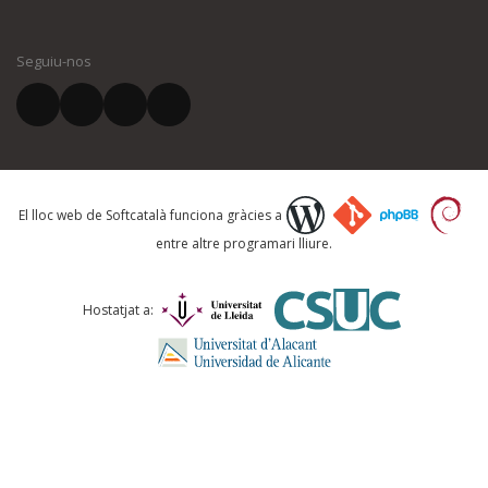
El vostre nom *
Seguiu-nos
El vostre correu electrònic *
Què proposeu?
El lloc web de Softcatalà funciona gràcies a
entre altre programari lliure.
Comentari *
Hostatjat a: