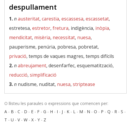
despullament
1.
n
austeritat
,
carestia
,
escassesa
,
escassetat
,
estretesa,
estretor
,
fretura
, indigència,
inòpia
,
mendicitat
,
misèria
,
necessitat
,
nuesa
,
pauperisme, penúria, pobresa, pobretat,
privació
, temps de vaques magres, temps difícils
2.
n
abreujament
, desenfarfec, esquematització,
reducció
,
simplificació
3.
n
nudisme, nuditat,
nuesa
,
striptease
O llisteu les paraules o expressions que comencen per:
A
-
B
-
C
-
D
-
E
-
F
-
G
-
H
-
I
-
J
-
K
-
L
-
M
-
N
-
O
-
P
-
Q
-
R
-
S
-
T
-
U
-
V
-
W
-
X
-
Y
-
Z