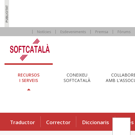
Notícies
Esdeveniments
Premsa
Fòrums
RECURSOS
CONEIXEU
COL·LABOR
I SERVEIS
SOFTCATALÀ
AMB L'ASSOCI
Traductor
Corrector
Diccionaris
Eines