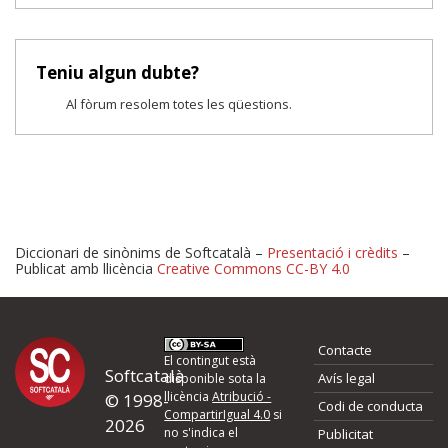
Teniu algun dubte?
Al fòrum resolem totes les qüestions.
Diccionari de sinònims de Softcatalà –
Presentació i crèdits
–
Publicat amb llicència
Creative Commons CC-BY 4.0
Proposeu-nos millores o 
Contacte
d'errors
El contingut està
Softcatalà
Avís legal
disponible sota la
llicència
Atribució -
© 1998-
Codi de conducta
Si heu trobat un error o voleu proposar alguna millora, ompliu els ca
CompartirIgual 4.0
si
2026
quina és la millora que proposeu o l'error del qual voleu informar-no
no s'indica el
Publicitat