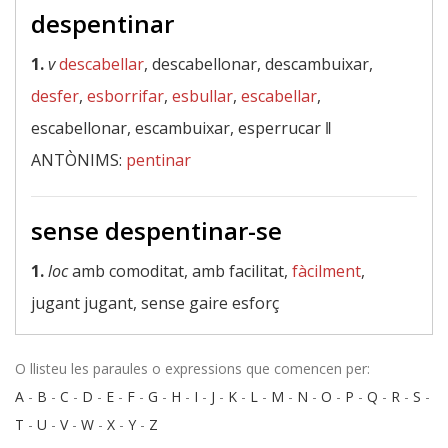
despentinar
1.
v
descabellar
, descabellonar, descambuixar,
desfer
,
esborrifar
,
esbullar
,
escabellar
,
escabellonar, escambuixar, esperrucar ‖
ANTÒNIMS:
pentinar
sense despentinar-se
1.
loc
amb comoditat, amb facilitat,
fàcilment
,
jugant jugant, sense gaire esforç
O llisteu les paraules o expressions que comencen per:
A
-
B
-
C
-
D
-
E
-
F
-
G
-
H
-
I
-
J
-
K
-
L
-
M
-
N
-
O
-
P
-
Q
-
R
-
S
-
T
-
U
-
V
-
W
-
X
-
Y
-
Z