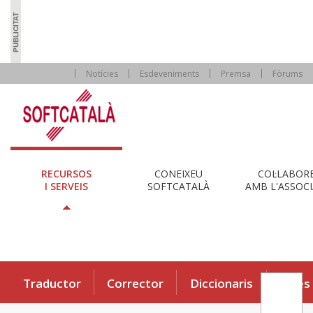
Notícies
Esdeveniments
Premsa
Fòrums
RECURSOS
CONEIXEU
COL·LABOR
I SERVEIS
SOFTCATALÀ
AMB L'ASSOCI
Traductor
Corrector
Diccionaris
Eines