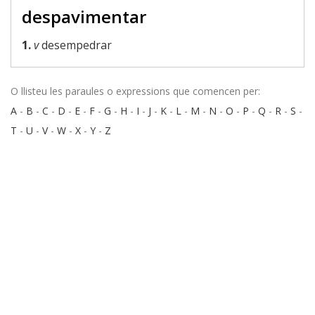
despavimentar
1.
v
desempedrar
O llisteu les paraules o expressions que comencen per:
A
-
B
-
C
-
D
-
E
-
F
-
G
-
H
-
I
-
J
-
K
-
L
-
M
-
N
-
O
-
P
-
Q
-
R
-
S
-
T
-
U
-
V
-
W
-
X
-
Y
-
Z