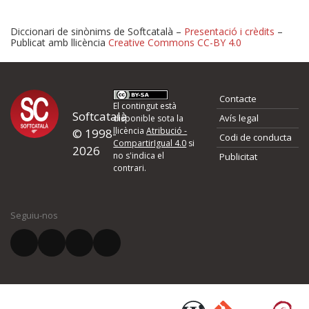
Diccionari de sinònims de Softcatalà –
Presentació i crèdits
–
Publicat amb llicència
Creative Commons CC-BY 4.0
Proposeu-nos millores o 
Contacte
d'errors
El contingut està
Softcatalà
Avís legal
disponible sota la
llicència
Atribució -
© 1998-
Codi de conducta
Si heu trobat un error o voleu proposar alguna millora, ompliu els ca
CompartirIgual 4.0
si
2026
quina és la millora que proposeu o l'error del qual voleu informar-no
no s'indica el
Publicitat
contrari.
El vostre nom *
Seguiu-nos
El vostre correu electrònic *
Què proposeu?