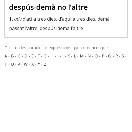
despús-demà no l’altre
1.
adv
d’ací a tres dies, d’aquí a tres dies, demà
passat l’altre, despús-demà l’altre
O llisteu les paraules o expressions que comencen per:
A
-
B
-
C
-
D
-
E
-
F
-
G
-
H
-
I
-
J
-
K
-
L
-
M
-
N
-
O
-
P
-
Q
-
R
-
S
-
T
-
U
-
V
-
W
-
X
-
Y
-
Z