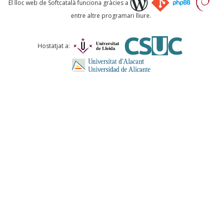
El lloc web de Softcatalà funciona gràcies a
entre altre programari lliure.
Comentari *
Hostatjat a:
ENVIA