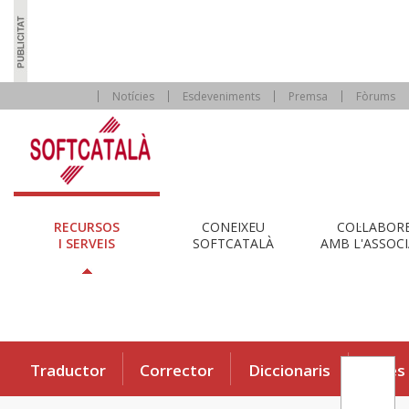
Notícies
Esdeveniments
Premsa
Fòrums
RECURSOS
CONEIXEU
COL·LABOR
I SERVEIS
SOFTCATALÀ
AMB L'ASSOCI
Traductor
Corrector
Diccionaris
Eines