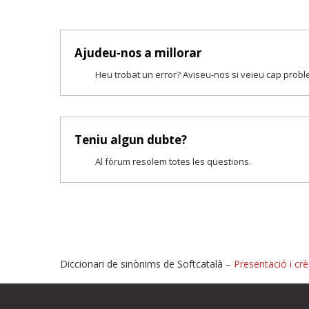
Ajudeu-nos a millorar
Heu trobat un error? Aviseu-nos si veieu cap prob
Teniu algun dubte?
Al fòrum resolem totes les qüestions.
Diccionari de sinònims de Softcatalà –
Presentació i crè