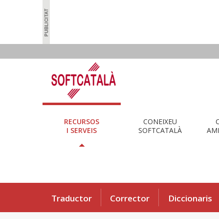
RECURSOS
CONEIXEU
I SERVEIS
SOFTCATALÀ
AMB
Traductor
Corrector
Diccionaris