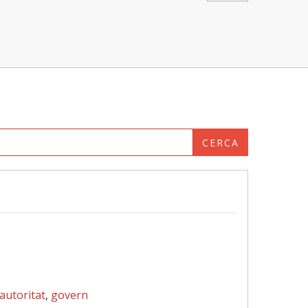
CERCA
autoritat
,
govern