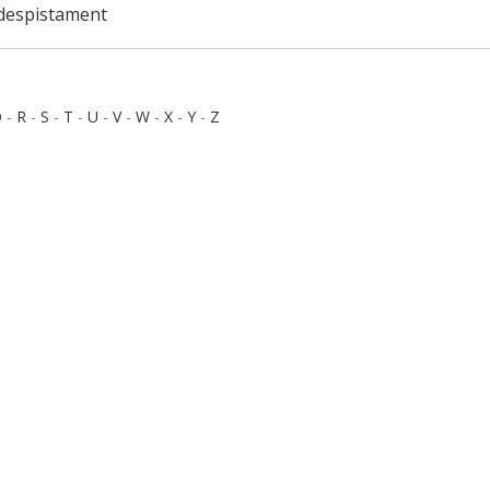
 despistament
Q
-
R
-
S
-
T
-
U
-
V
-
W
-
X
-
Y
-
Z