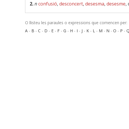
2.
n
confusió
,
desconcert
,
desesma
,
desesme
,
O llisteu les paraules o expressions que comencen per:
A
-
B
-
C
-
D
-
E
-
F
-
G
-
H
-
I
-
J
-
K
-
L
-
M
-
N
-
O
-
P
-