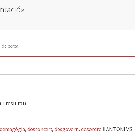
entació»
ó de cerca.
 (1 resultat)
demagògia
,
desconcert
,
desgovern
,
desordre
‖
ANTÒNIMS: