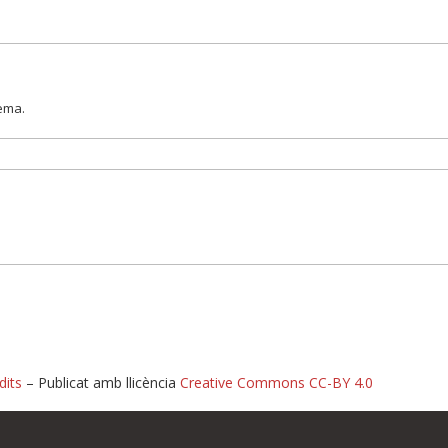
lema.
dits
– Publicat amb llicència
Creative Commons CC-BY 4.0