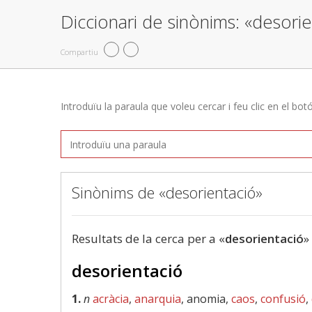
Diccionari de sinònims: «desori
Compartiu
Introduïu la paraula que voleu cercar i feu clic en el bot
Sinònims de «desorientació»
Resultats de la cerca per a «
desorientació
»
desorientació
1.
n
acràcia
,
anarquia
, anomia,
caos
,
confusió
,