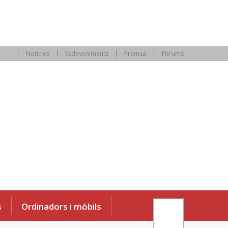
Notícies
Esdeveniments
Premsa
Fòrums
s
Ordinadors i mòbils