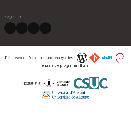
El vostre nom *
Seguiu-nos
El vostre correu electrònic *
Què proposeu?
El lloc web de Softcatalà funciona gràcies a
entre altre programari lliure.
Comentari *
Hostatjat a: