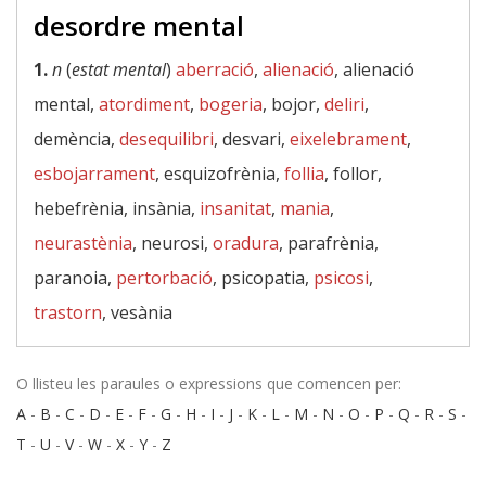
desordre mental
1.
n
(
estat mental
)
aberració
,
alienació
, alienació
mental,
atordiment
,
bogeria
, bojor,
deliri
,
demència,
desequilibri
, desvari,
eixelebrament
,
esbojarrament
, esquizofrènia,
follia
, follor,
hebefrènia, insània,
insanitat
,
mania
,
neurastènia
, neurosi,
oradura
, parafrènia,
paranoia,
pertorbació
, psicopatia,
psicosi
,
trastorn
, vesània
O llisteu les paraules o expressions que comencen per:
A
-
B
-
C
-
D
-
E
-
F
-
G
-
H
-
I
-
J
-
K
-
L
-
M
-
N
-
O
-
P
-
Q
-
R
-
S
-
T
-
U
-
V
-
W
-
X
-
Y
-
Z