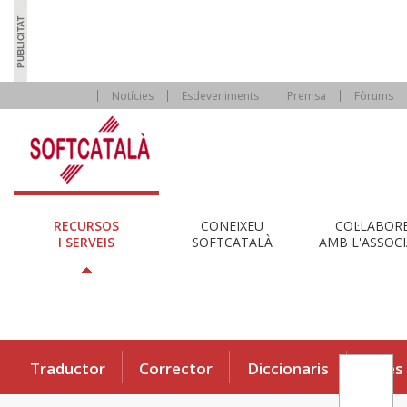
Notícies
Esdeveniments
Premsa
Fòrums
RECURSOS
CONEIXEU
COL·LABOR
I SERVEIS
SOFTCATALÀ
AMB L'ASSOCI
Traductor
Corrector
Diccionaris
Eines