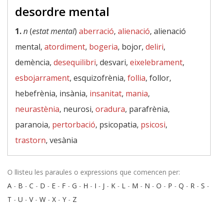
desordre mental
1.
n
(
estat mental
)
aberració
,
alienació
, alienació
mental,
atordiment
,
bogeria
, bojor,
deliri
,
demència,
desequilibri
, desvari,
eixelebrament
,
esbojarrament
, esquizofrènia,
follia
, follor,
hebefrènia, insània,
insanitat
,
mania
,
neurastènia
, neurosi,
oradura
, parafrènia,
paranoia,
pertorbació
, psicopatia,
psicosi
,
trastorn
, vesània
O llisteu les paraules o expressions que comencen per:
A
-
B
-
C
-
D
-
E
-
F
-
G
-
H
-
I
-
J
-
K
-
L
-
M
-
N
-
O
-
P
-
Q
-
R
-
S
-
T
-
U
-
V
-
W
-
X
-
Y
-
Z