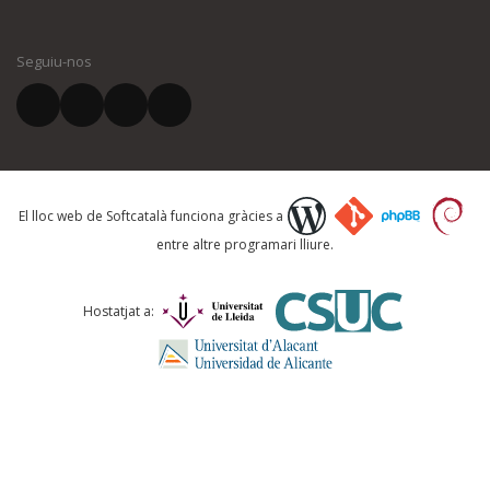
El vostre nom *
Seguiu-nos
El vostre correu electrònic *
Què proposeu?
El lloc web de Softcatalà funciona gràcies a
entre altre programari lliure.
Comentari *
Hostatjat a: