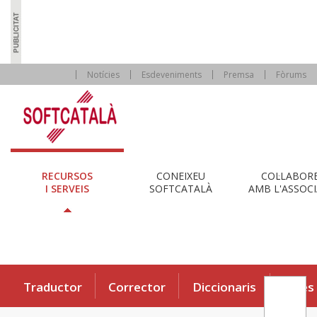
Notícies
Esdeveniments
Premsa
Fòrums
RECURSOS
CONEIXEU
COL·LABOR
I SERVEIS
SOFTCATALÀ
AMB L'ASSOCI
Traductor
Corrector
Diccionaris
Eines