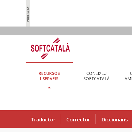
RECURSOS
CONEIXEU
I SERVEIS
SOFTCATALÀ
AMB
Traductor
Corrector
Diccionaris