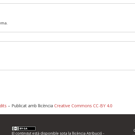
lema.
dits
– Publicat amb llicència
Creative Commons CC-BY 4.0
nformeu d'errors
El contingut està disponible sota la llicència
Atribució -