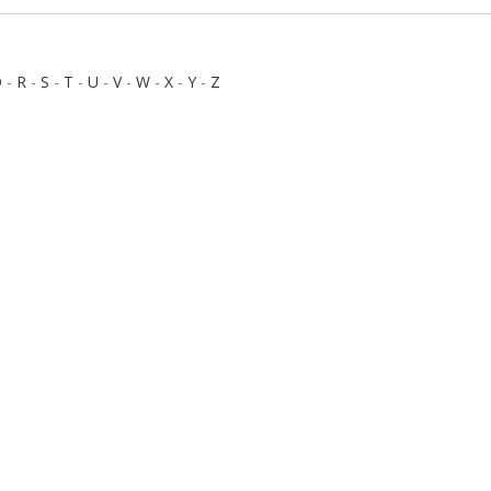
Q
-
R
-
S
-
T
-
U
-
V
-
W
-
X
-
Y
-
Z