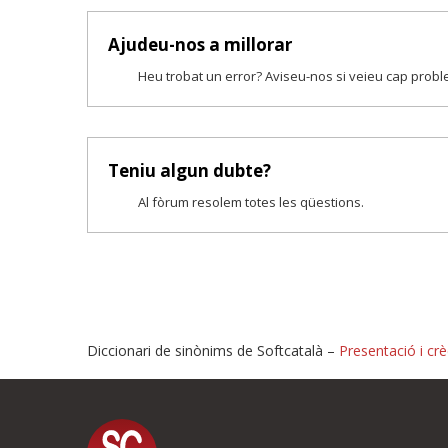
Ajudeu-nos a millorar
Heu trobat un error? Aviseu-nos si veieu cap prob
Teniu algun dubte?
Al fòrum resolem totes les qüestions.
Diccionari de sinònims de Softcatalà –
Presentació i crè
Proposeu-nos millores o i