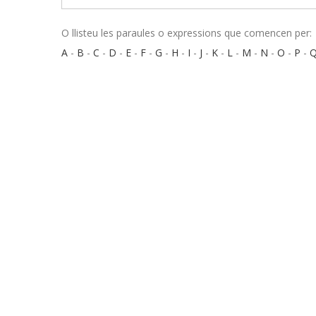
O llisteu les paraules o expressions que comencen per:
A
-
B
-
C
-
D
-
E
-
F
-
G
-
H
-
I
-
J
-
K
-
L
-
M
-
N
-
O
-
P
-