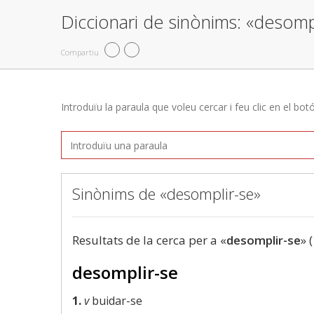
Diccionari de sinònims: «desomp
Compartiu
Introduïu la paraula que voleu cercar i feu clic en el bot
Sinònims de «desomplir-se»
Resultats de la cerca per a «
desomplir-se
» 
desomplir-se
1.
v
buidar-se