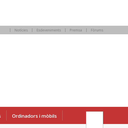
Notícies
Esdeveniments
Premsa
Fòrums
s
Ordinadors i mòbils