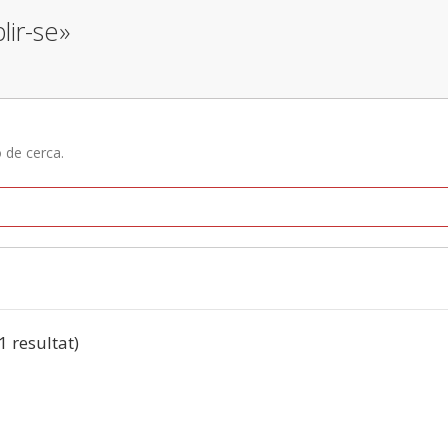
lir-se»
ó de cerca.
(1 resultat)