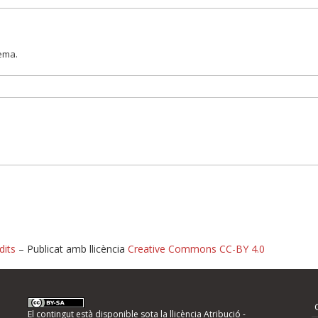
lema.
dits
– Publicat amb llicència
Creative Commons CC-BY 4.0
nformeu d'errors
El contingut està disponible sota la llicència
Atribució -