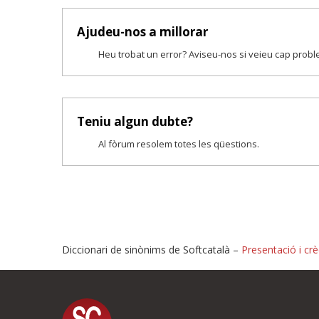
Ajudeu-nos a millorar
Heu trobat un error? Aviseu-nos si veieu cap prob
Teniu algun dubte?
Al fòrum resolem totes les qüestions.
Diccionari de sinònims de Softcatalà –
Presentació i crè
Proposeu-nos millores o i