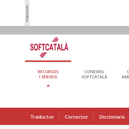
RECURSOS
CONEIXEU
I SERVEIS
SOFTCATALÀ
AMB
Traductor
Corrector
Diccionaris