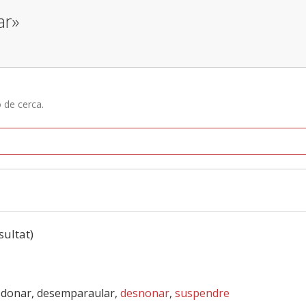
ar»
ó de cerca.
sultat)
sdonar, desemparaular,
desnonar
,
suspendre