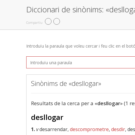
Diccionari de sinònims: «desllog
Compartiu
Introduïu la paraula que voleu cercar i feu clic en el bot
Sinònims de «desllogar»
Resultats de la cerca per a «
desllogar
» (1 re
desllogar
1.
v
desarrendar,
descomprometre
,
desdir
, de