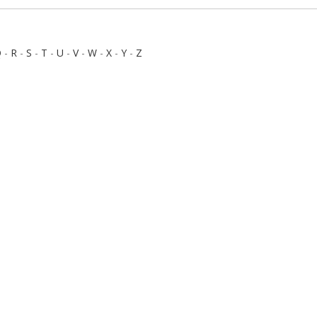
Q
-
R
-
S
-
T
-
U
-
V
-
W
-
X
-
Y
-
Z