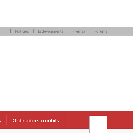
Notícies
Esdeveniments
Premsa
Fòrums
s
Ordinadors i mòbils