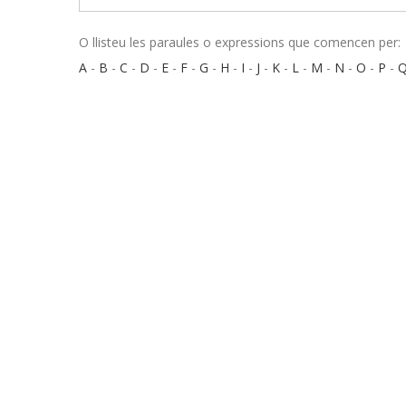
O llisteu les paraules o expressions que comencen per:
A
-
B
-
C
-
D
-
E
-
F
-
G
-
H
-
I
-
J
-
K
-
L
-
M
-
N
-
O
-
P
-