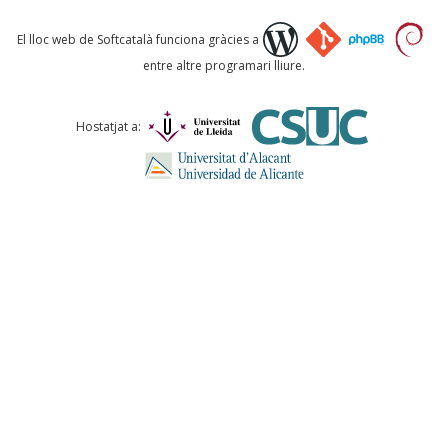
Què proposeu?
El lloc web de Softcatalà funciona gràcies a
entre altre programari lliure.
Comentari *
Hostatjat a:
ENVIA