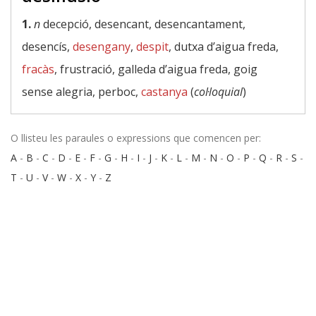
1.
n
decepció, desencant, desencantament,
desencís,
desengany
,
despit
, dutxa d’aigua freda,
fracàs
, frustració, galleda d’aigua freda, goig
sense alegria, perboc,
castanya
(
col·loquial
)
O llisteu les paraules o expressions que comencen per:
A
-
B
-
C
-
D
-
E
-
F
-
G
-
H
-
I
-
J
-
K
-
L
-
M
-
N
-
O
-
P
-
Q
-
R
-
S
-
T
-
U
-
V
-
W
-
X
-
Y
-
Z