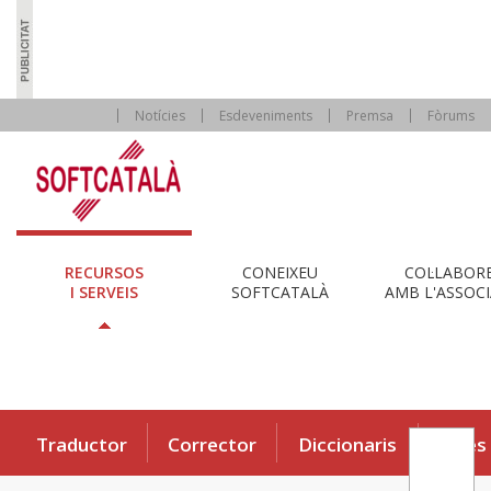
Notícies
Esdeveniments
Premsa
Fòrums
RECURSOS
CONEIXEU
COL·LABOR
I SERVEIS
SOFTCATALÀ
AMB L'ASSOCI
Traductor
Corrector
Diccionaris
Eines