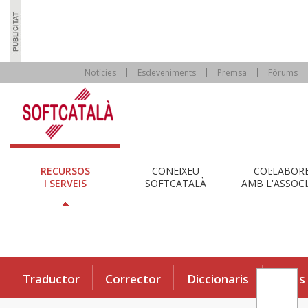
Notícies
Esdeveniments
Premsa
Fòrums
RECURSOS
CONEIXEU
COL·LABOR
I SERVEIS
SOFTCATALÀ
AMB L'ASSOCI
Traductor
Corrector
Diccionaris
Eines