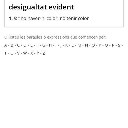
desigualtat evident
1.
loc
no haver-hi color, no tenir color
O llisteu les paraules o expressions que comencen per:
A
-
B
-
C
-
D
-
E
-
F
-
G
-
H
-
I
-
J
-
K
-
L
-
M
-
N
-
O
-
P
-
Q
-
R
-
S
-
T
-
U
-
V
-
W
-
X
-
Y
-
Z