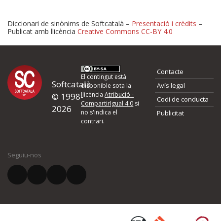
Diccionari de sinònims de Softcatalà –
Presentació i crèdits
–
Publicat amb llicència
Creative Commons CC-BY 4.0
Proposeu-nos millores o 
Contacte
d'errors
El contingut està
Softcatalà
Avís legal
disponible sota la
llicència
Atribució -
© 1998-
Codi de conducta
Si heu trobat un error o voleu proposar alguna millora, ompliu els ca
CompartirIgual 4.0
si
2026
quina és la millora que proposeu o l'error del qual voleu informar-no
no s'indica el
Publicitat
contrari.
El vostre nom *
Seguiu-nos
El vostre correu electrònic *