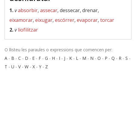
1.
v
absorbir
,
assecar
, dessecar, drenar,
eixamorar
,
eixugar
,
escórrer
,
evaporar
,
torcar
2.
v
liofilitzar
O llisteu les paraules o expressions que comencen per:
A
-
B
-
C
-
D
-
E
-
F
-
G
-
H
-
I
-
J
-
K
-
L
-
M
-
N
-
O
-
P
-
Q
-
R
-
S
-
T
-
U
-
V
-
W
-
X
-
Y
-
Z