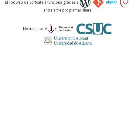
Què proposeu?
El lloc web de Softcatalà funciona gràcies a
entre altre programari lliure.
Comentari *
Hostatjat a:
ENVIA