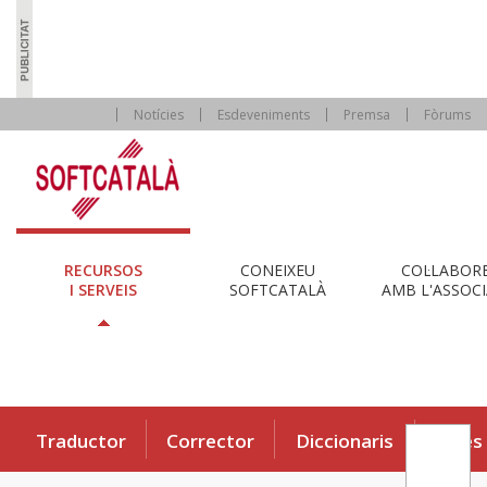
Notícies
Esdeveniments
Premsa
Fòrums
RECURSOS
CONEIXEU
COL·LABOR
I SERVEIS
SOFTCATALÀ
AMB L'ASSOCI
Traductor
Corrector
Diccionaris
Eines