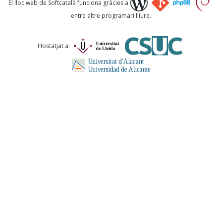
El lloc web de Softcatalà funciona gràcies a
entre altre programari lliure.
Comentari *
Hostatjat a:
ENVIA