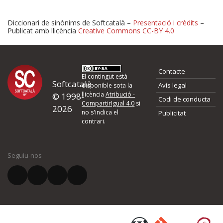
Diccionari de sinònims de Softcatalà –
Presentació i crèdits
–
Publicat amb llicència
Creative Commons CC-BY 4.0
Proposeu-nos millores o 
Contacte
d'errors
El contingut està
Softcatalà
Avís legal
disponible sota la
llicència
Atribució -
© 1998-
Codi de conducta
Si heu trobat un error o voleu proposar alguna millora, ompliu els ca
CompartirIgual 4.0
si
2026
quina és la millora que proposeu o l'error del qual voleu informar-no
no s'indica el
Publicitat
contrari.
El vostre nom *
Seguiu-nos
El vostre correu electrònic *
Què proposeu?