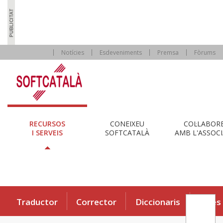
Notícies
Esdeveniments
Premsa
Fòrums
RECURSOS
CONEIXEU
COL·LABOR
I SERVEIS
SOFTCATALÀ
AMB L'ASSOCI
Traductor
Corrector
Diccionaris
Eines