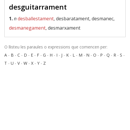
desguitarrament
1.
n
desballestament
, desbaratament, desmanec,
desmanegament
, desmarxament
O llisteu les paraules o expressions que comencen per:
A
-
B
-
C
-
D
-
E
-
F
-
G
-
H
-
I
-
J
-
K
-
L
-
M
-
N
-
O
-
P
-
Q
-
R
-
S
-
T
-
U
-
V
-
W
-
X
-
Y
-
Z