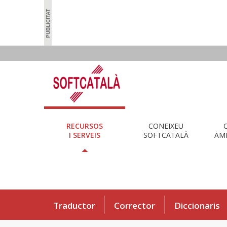
RECURSOS
CONEIXEU
I SERVEIS
SOFTCATALÀ
AMB
Traductor
Corrector
Diccionaris