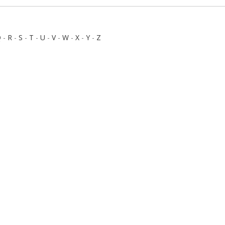
Q
-
R
-
S
-
T
-
U
-
V
-
W
-
X
-
Y
-
Z