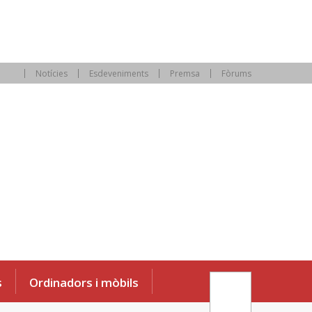
Notícies
Esdeveniments
Premsa
Fòrums
s
Ordinadors i mòbils