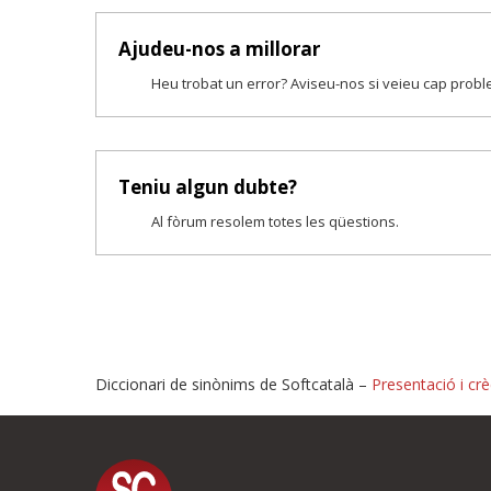
Ajudeu-nos a millorar
Heu trobat un error? Aviseu-nos si veieu cap prob
Teniu algun dubte?
Al fòrum resolem totes les qüestions.
Diccionari de sinònims de Softcatalà –
Presentació i crè
Proposeu-nos millores o i