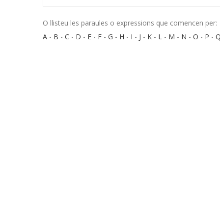
O llisteu les paraules o expressions que comencen per:
A
-
B
-
C
-
D
-
E
-
F
-
G
-
H
-
I
-
J
-
K
-
L
-
M
-
N
-
O
-
P
-