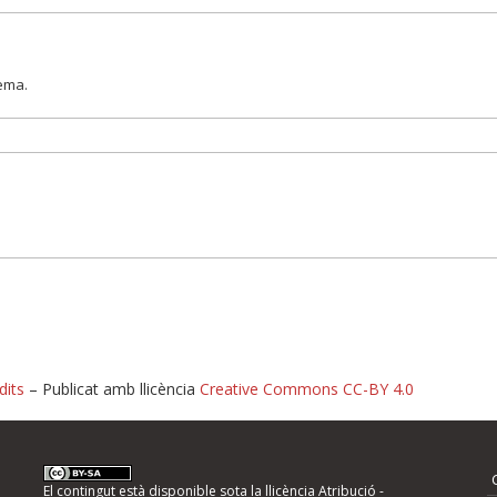
lema.
dits
– Publicat amb llicència
Creative Commons CC-BY 4.0
nformeu d'errors
El contingut està disponible sota la llicència
Atribució -