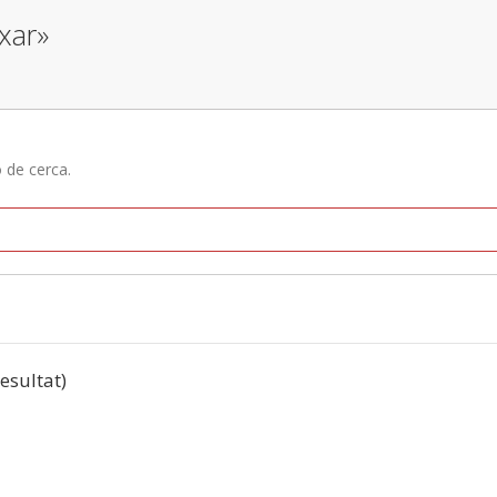
xar»
ó de cerca.
resultat)