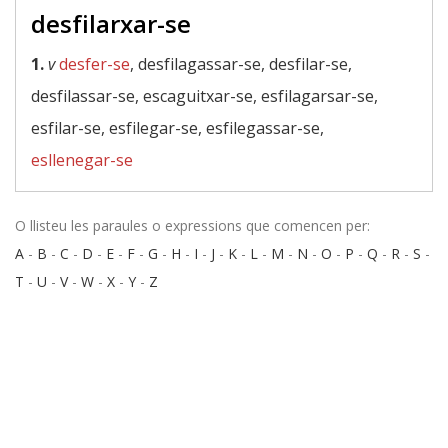
desfilarxar-se
1.
v
desfer-se
, desfilagassar-se, desfilar-se,
desfilassar-se, escaguitxar-se, esfilagarsar-se,
esfilar-se, esfilegar-se, esfilegassar-se,
esllenegar-se
O llisteu les paraules o expressions que comencen per:
A
-
B
-
C
-
D
-
E
-
F
-
G
-
H
-
I
-
J
-
K
-
L
-
M
-
N
-
O
-
P
-
Q
-
R
-
S
-
T
-
U
-
V
-
W
-
X
-
Y
-
Z