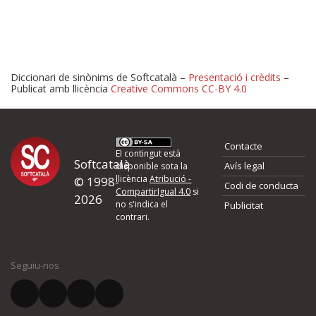
Diccionari de sinònims de Softcatalà –
Presentació i crèdits
–
Publicat amb llicència
Creative Commons CC-BY 4.0
Proposeu-nos millores o 
Contacte
d'errors
El contingut està
Softcatalà
Avís legal
disponible sota la
llicència
Atribució -
© 1998-
Codi de conducta
Si heu trobat un error o voleu proposar alguna millora, ompliu els ca
CompartirIgual 4.0
si
2026
quina és la millora que proposeu o l'error del qual voleu informar-no
no s'indica el
Publicitat
contrari.
El vostre nom *
Seguiu-nos
El vostre correu electrònic *