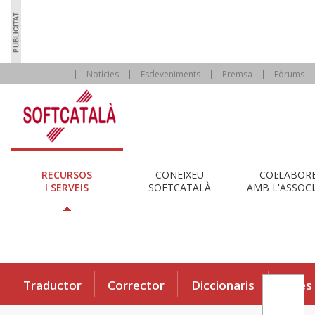
Notícies
Esdeveniments
Premsa
Fòrums
RECURSOS
CONEIXEU
COL·LABOR
I SERVEIS
SOFTCATALÀ
AMB L'ASSOCI
Traductor
Corrector
Diccionaris
Eines