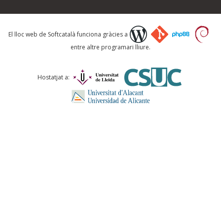
Què proposeu?
El lloc web de Softcatalà funciona gràcies a
entre altre programari lliure.
Comentari *
Hostatjat a:
ENVIA