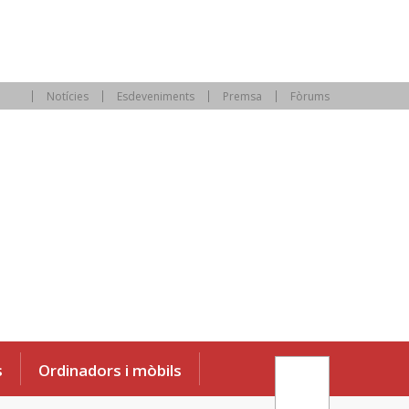
Notícies
Esdeveniments
Premsa
Fòrums
s
Ordinadors i mòbils