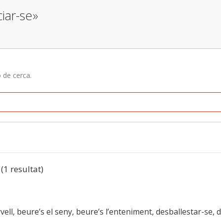
ciar-se»
ó de cerca.
 (1 resultat)
ervell, beure’s el seny, beure’s l’enteniment, desballestar-se,