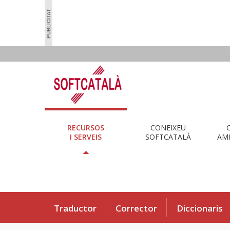
RECURSOS
CONEIXEU
I SERVEIS
SOFTCATALÀ
AMB
Traductor
Corrector
Diccionaris