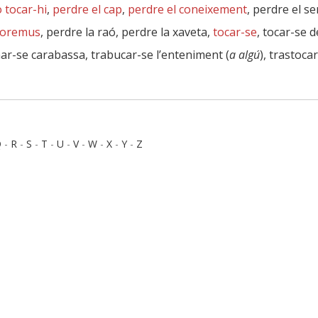
 tocar-hi
,
perdre el cap
,
perdre el coneixement
, perdre el s
l’oremus
, perdre la raó, perdre la xaveta,
tocar-se
, tocar-se d
rnar-se carabassa, trabucar-se l’enteniment (
a algú
), trastoca
Q
-
R
-
S
-
T
-
U
-
V
-
W
-
X
-
Y
-
Z