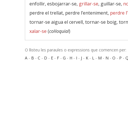
enfollir, esbojarrar-se,
grillar-se
, guillar-se,
no
perdre el trellat, perdre l’enteniment,
perdre 
tornar-se aigua el cervell, tornar-se boig, to
xalar-se
(
col·loquial
)
O llisteu les paraules o expressions que comencen per:
A
-
B
-
C
-
D
-
E
-
F
-
G
-
H
-
I
-
J
-
K
-
L
-
M
-
N
-
O
-
P
-