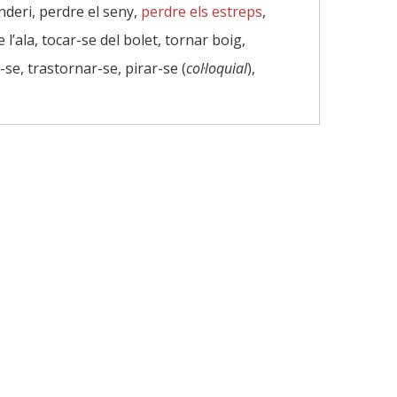
enderi, perdre el seny,
perdre els estreps
,
e l’ala, tocar-se del bolet, tornar boig,
r-se, trastornar-se, pirar-se (
col·loquial
),