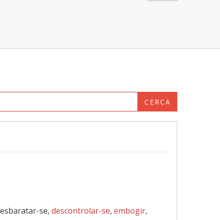
CERCA
 desbaratar-se,
descontrolar-se
,
embogir
,