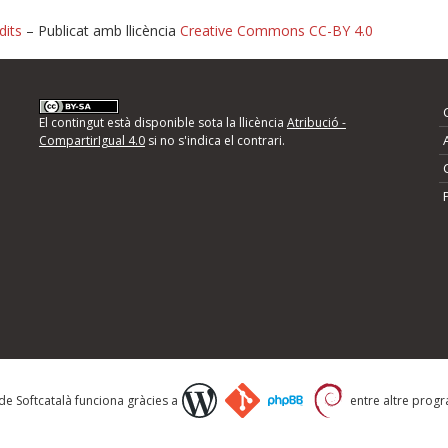
dits
– Publicat amb llicència
Creative Commons CC-BY 4.0
nformeu d'errors
El contingut està disponible sota la llicència
Atribució -
CompartirIgual 4.0
si no s'indica el contrari.
mps següents i descriviu quina és la millora que
 de Softcatalà funciona gràcies a
entre altre progra