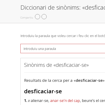
Diccionari de sinònims: «desfica
Compartiu
Introduïu la paraula que voleu cercar i feu clic en el bot
Sinònims de «desficaciar-se»
Resultats de la cerca per a «
desficaciar-se
»
desficaciar-se
1.
v
alienar-se,
anar-se’n del cap
, beure’s el c