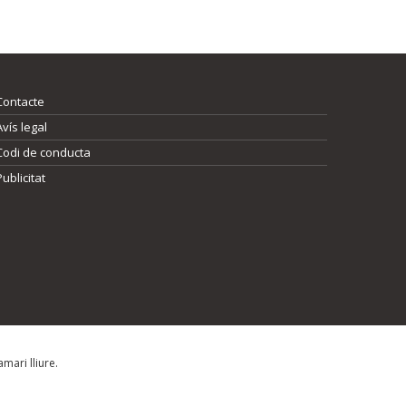
Contacte
Avís legal
Codi de conducta
Publicitat
mari lliure.