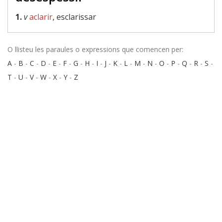
1.
v
aclarir
, esclarissar
O llisteu les paraules o expressions que comencen per:
A
-
B
-
C
-
D
-
E
-
F
-
G
-
H
-
I
-
J
-
K
-
L
-
M
-
N
-
O
-
P
-
Q
-
R
-
S
-
T
-
U
-
V
-
W
-
X
-
Y
-
Z