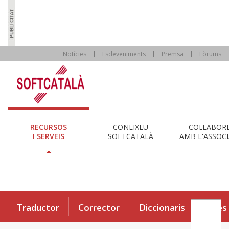
Notícies
Esdeveniments
Premsa
Fòrums
RECURSOS
CONEIXEU
COL·LABOR
I SERVEIS
SOFTCATALÀ
AMB L'ASSOCI
Traductor
Corrector
Diccionaris
Eines