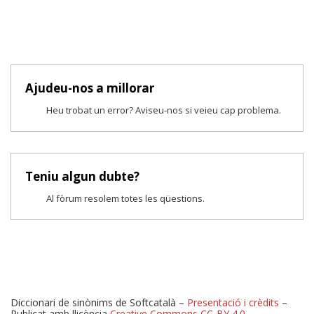
Ajudeu-nos a millorar
Heu trobat un error? Aviseu-nos si veieu cap problema.
Teniu algun dubte?
Al fòrum resolem totes les qüestions.
Diccionari de sinònims de Softcatalà –
Presentació i crèdits
–
Publicat amb llicència
Creative Commons CC-BY 4.0