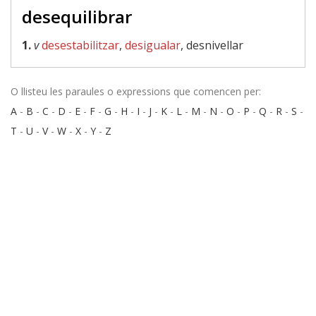
desequilibrar
1.
v
desestabilitzar
,
desigualar
, desnivellar
O llisteu les paraules o expressions que comencen per:
A
-
B
-
C
-
D
-
E
-
F
-
G
-
H
-
I
-
J
-
K
-
L
-
M
-
N
-
O
-
P
-
Q
-
R
-
S
-
T
-
U
-
V
-
W
-
X
-
Y
-
Z