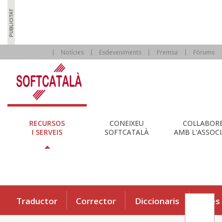
Notícies
Esdeveniments
Premsa
Fòrums
RECURSOS
CONEIXEU
COL·LABOR
I SERVEIS
SOFTCATALÀ
AMB L'ASSOCI
Traductor
Corrector
Diccionaris
Eines