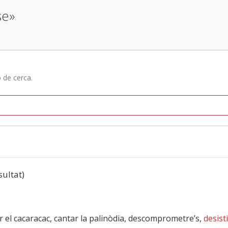
se»
ó de cerca.
sultat)
ar el cacaracac, cantar la palinòdia, descomprometre’s,
desist