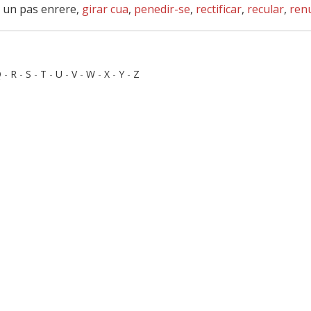
er un pas enrere,
girar cua
,
penedir-se
,
rectificar
,
recular
,
ren
Q
-
R
-
S
-
T
-
U
-
V
-
W
-
X
-
Y
-
Z