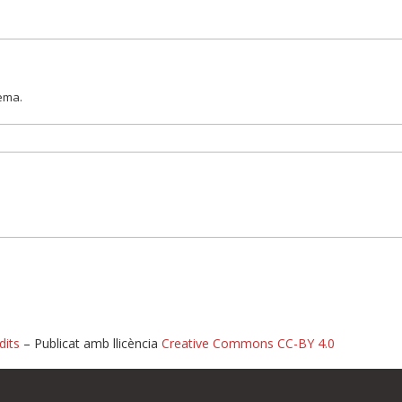
lema.
dits
– Publicat amb llicència
Creative Commons CC-BY 4.0