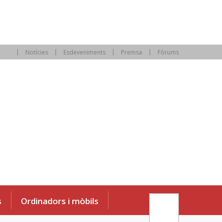
Notícies
Esdeveniments
Premsa
Fòrums
s
Ordinadors i mòbils