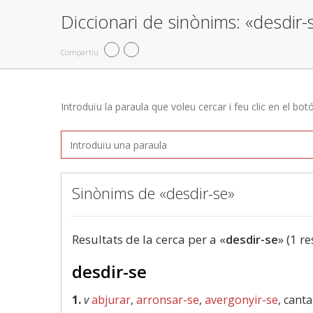
Diccionari de sinònims: «desdir-
Compartiu
Introduïu la paraula que voleu cercar i feu clic en el bot
Sinònims de «desdir-se»
Resultats de la cerca per a «
desdir-se
» (1 re
desdir-se
1.
v
abjurar
,
arronsar-se
,
avergonyir-se
, cant