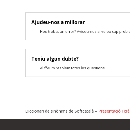
Ajudeu-nos a millorar
Heu trobat un error? Aviseu-nos si veieu cap prob
Teniu algun dubte?
Al fòrum resolem totes les qüestions.
Diccionari de sinònims de Softcatalà –
Presentació i crè