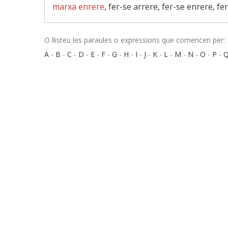
marxa enrere
, fer-se arrere, fer-se enrere, f
O llisteu les paraules o expressions que comencen per:
A
-
B
-
C
-
D
-
E
-
F
-
G
-
H
-
I
-
J
-
K
-
L
-
M
-
N
-
O
-
P
-