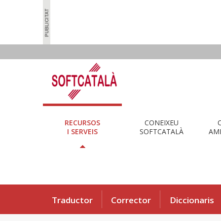
RECURSOS
CONEIXEU
I SERVEIS
SOFTCATALÀ
AMB
Traductor
Corrector
Diccionaris