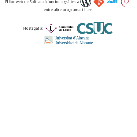
El lloc web de Softcatalà funciona gràcies a
entre altre programari lliure.
Comentari *
Hostatjat a:
ENVIA