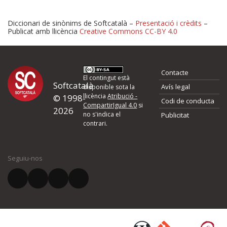
Diccionari de sinònims de Softcatalà –
Presentació i crèdits
–
Publicat amb llicència
Creative Commons CC-BY 4.0
Proposeu-nos millores o 
Contacte
d'errors
El contingut està
Softcatalà
Avís legal
disponible sota la
llicència
Atribució -
© 1998-
Codi de conducta
Si heu trobat un error o voleu proposar alguna millora, ompliu els ca
CompartirIgual 4.0
si
2026
quina és la millora que proposeu o l'error del qual voleu informar-no
no s'indica el
Publicitat
contrari.
El vostre nom *
Seguiu-nos
El vostre correu electrònic *
Què proposeu?