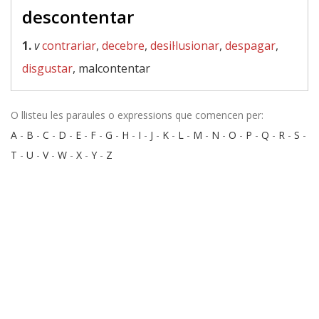
descontentar
1.
v
contrariar
,
decebre
,
desil·lusionar
,
despagar
,
disgustar
, malcontentar
O llisteu les paraules o expressions que comencen per:
A
-
B
-
C
-
D
-
E
-
F
-
G
-
H
-
I
-
J
-
K
-
L
-
M
-
N
-
O
-
P
-
Q
-
R
-
S
-
T
-
U
-
V
-
W
-
X
-
Y
-
Z