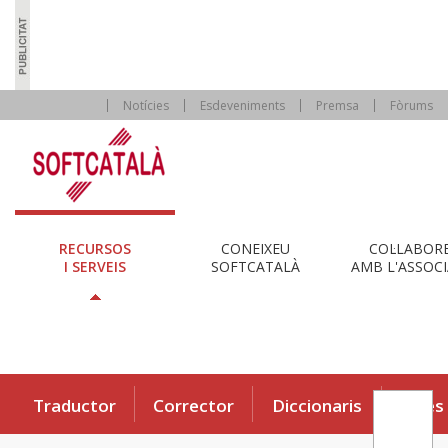
Notícies
Esdeveniments
Premsa
Fòrums
RECURSOS
CONEIXEU
COL·LABOR
I SERVEIS
SOFTCATALÀ
AMB L'ASSOCI
Traductor
Corrector
Diccionaris
Eines