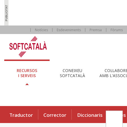
Notícies
Esdeveniments
Premsa
Fòrums
RECURSOS
CONEIXEU
COL·LABOR
I SERVEIS
SOFTCATALÀ
AMB L'ASSOCI
Traductor
Corrector
Diccionaris
Eines