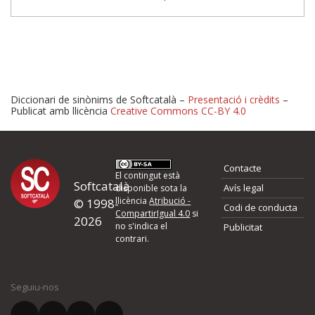
Diccionari de sinònims de Softcatalà –
Presentació i crèdits
–
Publicat amb llicència
Creative Commons CC-BY 4.0
Proposeu-nos millores o 
Contacte
d'errors
El contingut està
Softcatalà
Avís legal
disponible sota la
llicència
Atribució -
© 1998-
Codi de conducta
Si heu trobat un error o voleu proposar alguna millora, ompliu els ca
CompartirIgual 4.0
si
2026
quina és la millora que proposeu o l'error del qual voleu informar-no
no s'indica el
Publicitat
contrari.
El vostre nom *
Seguiu-nos