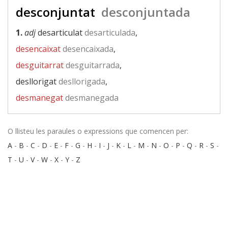
desconjuntat
desconjuntada
1.
adj
desarticulat
desarticulada
,
desencaixat
desencaixada
,
desguitarrat
desguitarrada
,
desllorigat
desllorigada
,
desmanegat
desmanegada
O llisteu les paraules o expressions que comencen per:
A
-
B
-
C
-
D
-
E
-
F
-
G
-
H
-
I
-
J
-
K
-
L
-
M
-
N
-
O
-
P
-
Q
-
R
-
S
-
T
-
U
-
V
-
W
-
X
-
Y
-
Z