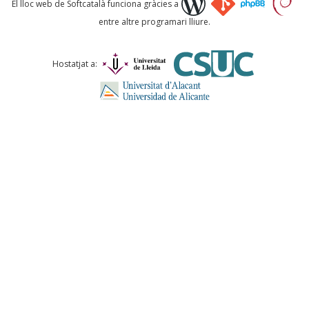
El lloc web de Softcatalà funciona gràcies a
entre altre programari lliure.
Comentari *
Hostatjat a:
ENVIA