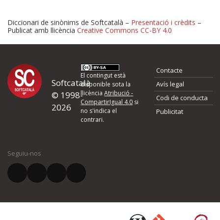
Diccionari de sinònims de Softcatalà –
Presentació i crèdits
–
Publicat amb llicència
Creative Commons CC-BY 4.0
Proposeu-nos millores o 
Contacte
d'errors
El contingut està
Softcatalà
Avís legal
disponible sota la
llicència
Atribució -
© 1998-
Codi de conducta
Si heu trobat un error o voleu proposar alguna millora, ompliu els ca
CompartirIgual 4.0
si
2026
quina és la millora que proposeu o l'error del qual voleu informar-no
no s'indica el
Publicitat
contrari.
El vostre nom *
Seguiu-nos
El vostre correu electrònic *
Què proposeu?