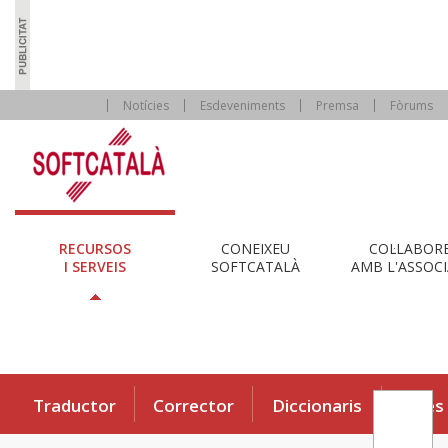
Notícies
Esdeveniments
Premsa
Fòrums
RECURSOS
CONEIXEU
COL·LABOR
I SERVEIS
SOFTCATALÀ
AMB L'ASSOCI
Traductor
Corrector
Diccionaris
Eines