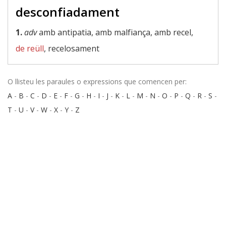
desconfiadament
1.
adv
amb antipatia, amb malfiança, amb recel,
de reüll
, recelosament
O llisteu les paraules o expressions que comencen per:
A
-
B
-
C
-
D
-
E
-
F
-
G
-
H
-
I
-
J
-
K
-
L
-
M
-
N
-
O
-
P
-
Q
-
R
-
S
-
T
-
U
-
V
-
W
-
X
-
Y
-
Z