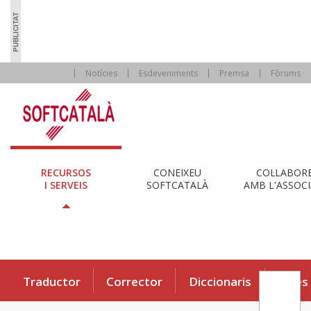
Notícies
Esdeveniments
Premsa
Fòrums
RECURSOS
CONEIXEU
COL·LABOR
I SERVEIS
SOFTCATALÀ
AMB L'ASSOCI
Traductor
Corrector
Diccionaris
Eines