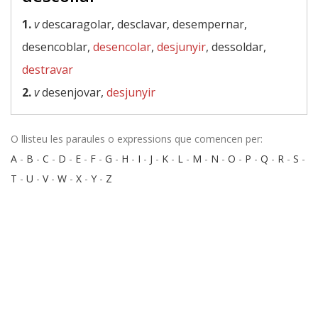
1.
v
descaragolar, desclavar, desempernar,
desencoblar,
desencolar
,
desjunyir
, dessoldar,
destravar
2.
v
desenjovar,
desjunyir
O llisteu les paraules o expressions que comencen per:
A
-
B
-
C
-
D
-
E
-
F
-
G
-
H
-
I
-
J
-
K
-
L
-
M
-
N
-
O
-
P
-
Q
-
R
-
S
-
T
-
U
-
V
-
W
-
X
-
Y
-
Z