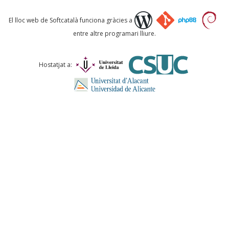
Què proposeu?
El lloc web de Softcatalà funciona gràcies a
entre altre programari lliure.
Comentari *
Hostatjat a:
ENVIA