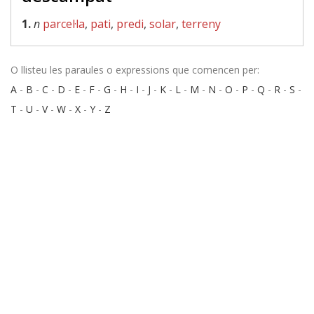
1.
n
parcel·la
,
pati
,
predi
,
solar
,
terreny
O llisteu les paraules o expressions que comencen per:
A
-
B
-
C
-
D
-
E
-
F
-
G
-
H
-
I
-
J
-
K
-
L
-
M
-
N
-
O
-
P
-
Q
-
R
-
S
-
T
-
U
-
V
-
W
-
X
-
Y
-
Z