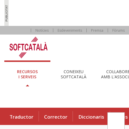
Notícies
Esdeveniments
Premsa
Fòrums
RECURSOS
CONEIXEU
COL·LABOR
I SERVEIS
SOFTCATALÀ
AMB L'ASSOCI
Traductor
Corrector
Diccionaris
Eines