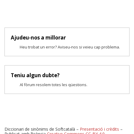
Ajudeu-nos a millorar
Heu trobat un error? Aviseu-nos si veieu cap problema.
Teniu algun dubte?
Al fòrum resolem totes les qüestions.
Diccionari de sinònims de Softcatalà –
Presentació i crèdits
–
Publicat amb llicència
Creative Commons CC-BY 4.0