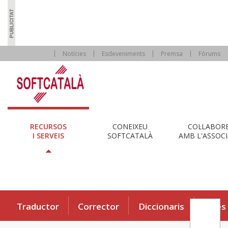
Notícies
Esdeveniments
Premsa
Fòrums
RECURSOS
CONEIXEU
COL·LABOR
I SERVEIS
SOFTCATALÀ
AMB L'ASSOCI
Traductor
Corrector
Diccionaris
Eines