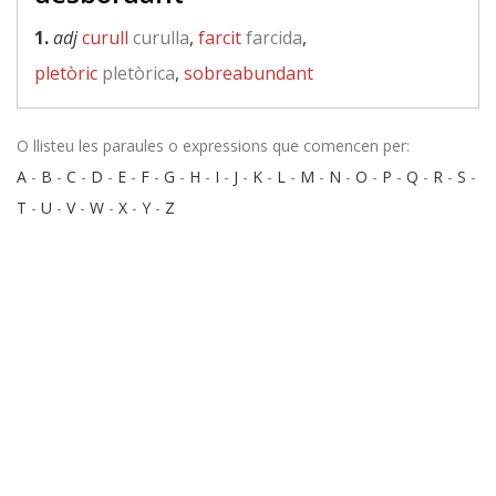
1.
adj
curull
curulla
,
farcit
farcida
,
pletòric
pletòrica
,
sobreabundant
O llisteu les paraules o expressions que comencen per:
A
-
B
-
C
-
D
-
E
-
F
-
G
-
H
-
I
-
J
-
K
-
L
-
M
-
N
-
O
-
P
-
Q
-
R
-
S
-
T
-
U
-
V
-
W
-
X
-
Y
-
Z