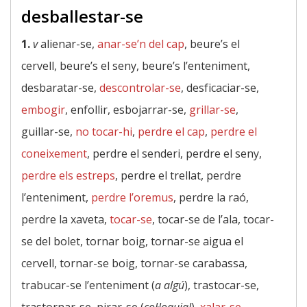
desballestar-se
1.
v
alienar-se,
anar-se’n del cap
, beure’s el
cervell, beure’s el seny, beure’s l’enteniment,
desbaratar-se,
descontrolar-se
, desficaciar-se,
embogir
, enfollir, esbojarrar-se,
grillar-se
,
guillar-se,
no tocar-hi
,
perdre el cap
,
perdre el
coneixement
, perdre el senderi, perdre el seny,
perdre els estreps
, perdre el trellat, perdre
l’enteniment,
perdre l’oremus
, perdre la raó,
perdre la xaveta,
tocar-se
, tocar-se de l’ala, tocar-
se del bolet, tornar boig, tornar-se aigua el
cervell, tornar-se boig, tornar-se carabassa,
trabucar-se l’enteniment (
a algú
), trastocar-se,