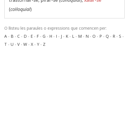
trastornar-se, pirar-se (
col·loquial
),
xalar-se
(
col·loquial
)
O llisteu les paraules o expressions que comencen per:
A
-
B
-
C
-
D
-
E
-
F
-
G
-
H
-
I
-
J
-
K
-
L
-
M
-
N
-
O
-
P
-
Q
-
R
-
S
-
T
-
U
-
V
-
W
-
X
-
Y
-
Z