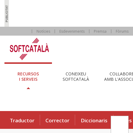
Notícies
Esdeveniments
Premsa
Fòrums
RECURSOS
CONEIXEU
COL·LABOR
I SERVEIS
SOFTCATALÀ
AMB L'ASSOCI
Traductor
Corrector
Diccionaris
Eines