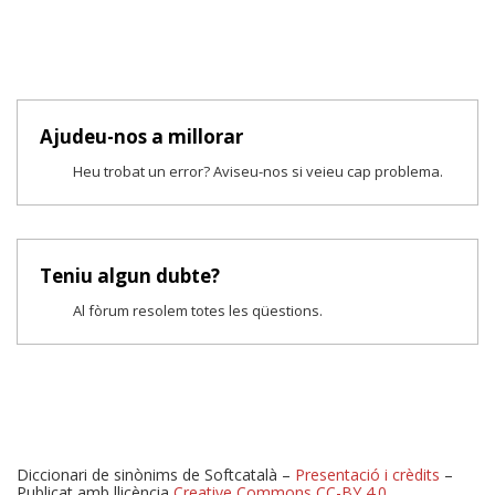
Ajudeu-nos a millorar
Heu trobat un error? Aviseu-nos si veieu cap problema.
Teniu algun dubte?
Al fòrum resolem totes les qüestions.
Diccionari de sinònims de Softcatalà –
Presentació i crèdits
–
Publicat amb llicència
Creative Commons CC-BY 4.0