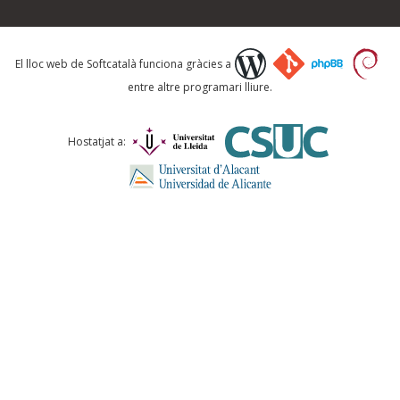
Què proposeu?
El lloc web de Softcatalà funciona gràcies a
entre altre programari lliure.
Comentari *
Hostatjat a:
ENVIA