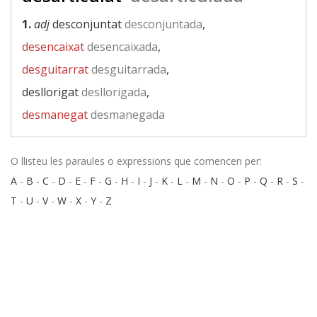
1.
adj
desconjuntat
desconjuntada
,
desencaixat
desencaixada
,
desguitarrat
desguitarrada
,
desllorigat
desllorigada
,
desmanegat
desmanegada
O llisteu les paraules o expressions que comencen per:
A
-
B
-
C
-
D
-
E
-
F
-
G
-
H
-
I
-
J
-
K
-
L
-
M
-
N
-
O
-
P
-
Q
-
R
-
S
-
T
-
U
-
V
-
W
-
X
-
Y
-
Z