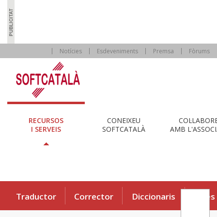
Notícies
Esdeveniments
Premsa
Fòrums
RECURSOS
CONEIXEU
COL·LABOR
I SERVEIS
SOFTCATALÀ
AMB L'ASSOCI
Traductor
Corrector
Diccionaris
Eines