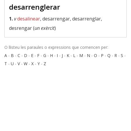
desarrenglerar
1.
v
desalinear
, desarrengar, desarrenglar,
desrengar (
un exèrcit
)
O llisteu les paraules o expressions que comencen per:
A
-
B
-
C
-
D
-
E
-
F
-
G
-
H
-
I
-
J
-
K
-
L
-
M
-
N
-
O
-
P
-
Q
-
R
-
S
-
T
-
U
-
V
-
W
-
X
-
Y
-
Z