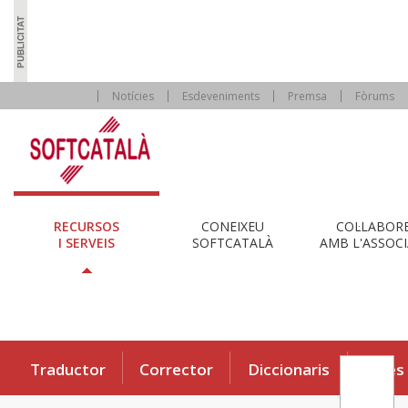
Notícies
Esdeveniments
Premsa
Fòrums
RECURSOS
CONEIXEU
COL·LABOR
I SERVEIS
SOFTCATALÀ
AMB L'ASSOCI
Traductor
Corrector
Diccionaris
Eines