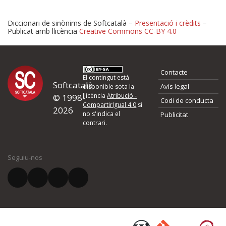
Diccionari de sinònims de Softcatalà –
Presentació i crèdits
–
Publicat amb llicència
Creative Commons CC-BY 4.0
Proposeu-nos millores o 
Contacte
d'errors
El contingut està
Softcatalà
Avís legal
disponible sota la
llicència
Atribució -
© 1998-
Codi de conducta
Si heu trobat un error o voleu proposar alguna millora, ompliu els ca
CompartirIgual 4.0
si
2026
quina és la millora que proposeu o l'error del qual voleu informar-no
no s'indica el
Publicitat
contrari.
El vostre nom *
Seguiu-nos
El vostre correu electrònic *
Què proposeu?