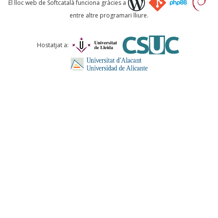
El lloc web de Softcatalà funciona gràcies a
entre altre programari lliure.
Comentari *
Hostatjat a:
ENVIA