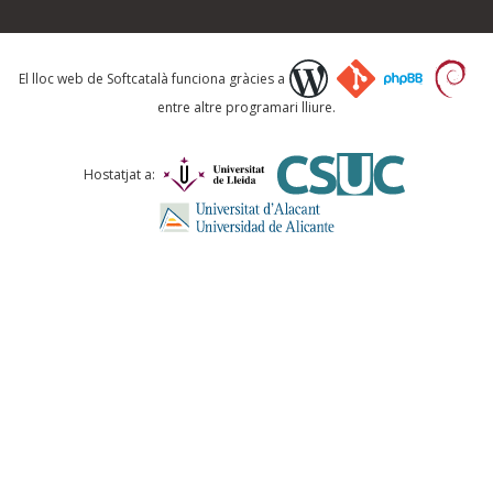
Què proposeu?
El lloc web de Softcatalà funciona gràcies a
entre altre programari lliure.
Comentari *
Hostatjat a:
ENVIA