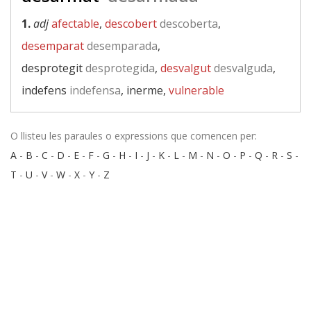
1.
adj
afectable
,
descobert
descoberta
,
desemparat
desemparada
,
desprotegit
desprotegida
,
desvalgut
desvalguda
,
indefens
indefensa
, inerme,
vulnerable
O llisteu les paraules o expressions que comencen per:
A
-
B
-
C
-
D
-
E
-
F
-
G
-
H
-
I
-
J
-
K
-
L
-
M
-
N
-
O
-
P
-
Q
-
R
-
S
-
T
-
U
-
V
-
W
-
X
-
Y
-
Z