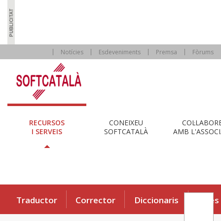
Notícies
Esdeveniments
Premsa
Fòrums
RECURSOS
CONEIXEU
COL·LABOR
I SERVEIS
SOFTCATALÀ
AMB L'ASSOCI
Traductor
Corrector
Diccionaris
Eines