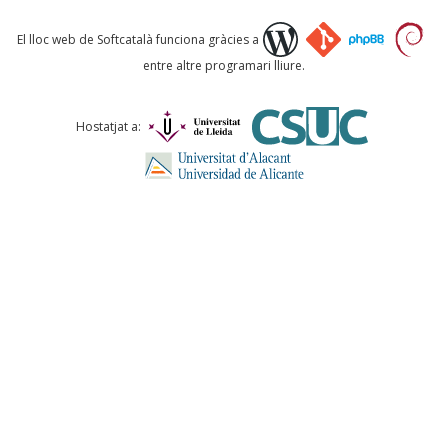
Què proposeu?
El lloc web de Softcatalà funciona gràcies a
entre altre programari lliure.
Comentari *
Hostatjat a:
ENVIA