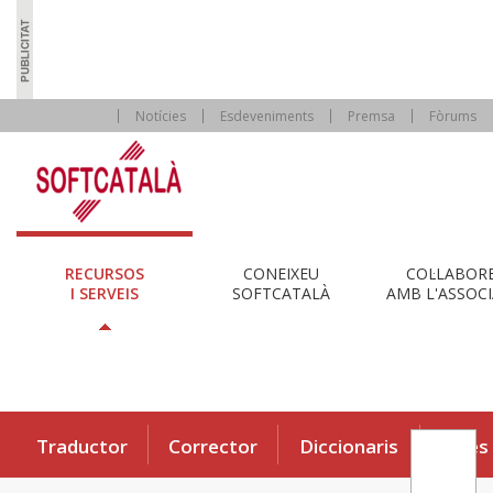
Notícies
Esdeveniments
Premsa
Fòrums
RECURSOS
CONEIXEU
COL·LABOR
I SERVEIS
SOFTCATALÀ
AMB L'ASSOCI
Traductor
Corrector
Diccionaris
Eines