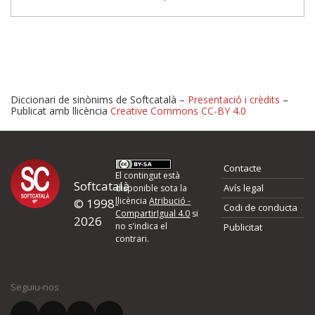
Diccionari de sinònims de Softcatalà –
Presentació i crèdits
–
Publicat amb llicència
Creative Commons CC-BY 4.0
Proposeu-nos millores o 
Contacte
d'errors
El contingut està
Softcatalà
Avís legal
disponible sota la
llicència
Atribució -
© 1998-
Codi de conducta
Si heu trobat un error o voleu proposar alguna millora, ompliu els ca
CompartirIgual 4.0
si
2026
quina és la millora que proposeu o l'error del qual voleu informar-no
no s'indica el
Publicitat
contrari.
El vostre nom *
Seguiu-nos