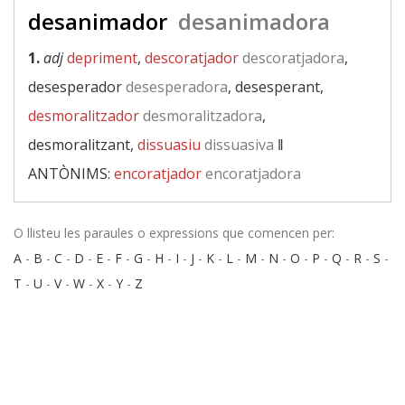
desanimador
desanimadora
1.
adj
depriment
,
descoratjador
descoratjadora
,
desesperador
desesperadora
, desesperant,
desmoralitzador
desmoralitzadora
,
desmoralitzant,
dissuasiu
dissuasiva
‖
ANTÒNIMS:
encoratjador
encoratjadora
O llisteu les paraules o expressions que comencen per:
A
-
B
-
C
-
D
-
E
-
F
-
G
-
H
-
I
-
J
-
K
-
L
-
M
-
N
-
O
-
P
-
Q
-
R
-
S
-
T
-
U
-
V
-
W
-
X
-
Y
-
Z