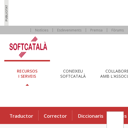
Notícies
Esdeveniments
Premsa
Fòrums
RECURSOS
CONEIXEU
COL·LABOR
I SERVEIS
SOFTCATALÀ
AMB L'ASSOCI
Traductor
Corrector
Diccionaris
Eines