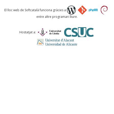
Què proposeu?
El lloc web de Softcatalà funciona gràcies a
entre altre programari lliure.
Comentari *
Hostatjat a:
ENVIA