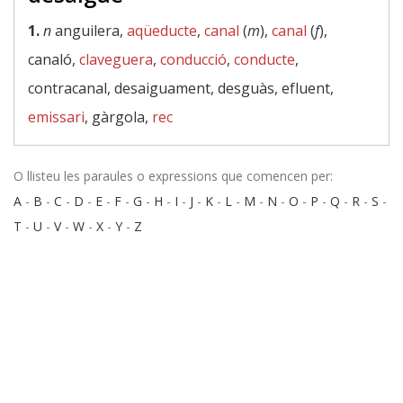
1.
n
anguilera,
aqüeducte
,
canal
(
m
),
canal
(
f
),
canaló,
claveguera
,
conducció
,
conducte
,
contracanal, desaiguament, desguàs, efluent,
emissari
, gàrgola,
rec
O llisteu les paraules o expressions que comencen per:
A
-
B
-
C
-
D
-
E
-
F
-
G
-
H
-
I
-
J
-
K
-
L
-
M
-
N
-
O
-
P
-
Q
-
R
-
S
-
T
-
U
-
V
-
W
-
X
-
Y
-
Z