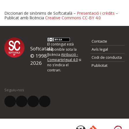
Diccionari de sinònims de Softcatalà –
Presentació i crèdits
–
Publicat amb llicència
Creative Commons CC-BY 4.0
Proposeu-nos millores o 
Contacte
d'errors
El contingut està
Softcatalà
Avís legal
disponible sota la
llicència
Atribució -
© 1998-
Codi de conducta
Si heu trobat un error o voleu proposar alguna millora, ompliu els ca
CompartirIgual 4.0
si
2026
quina és la millora que proposeu o l'error del qual voleu informar-no
no s'indica el
Publicitat
contrari.
El vostre nom *
Seguiu-nos
El vostre correu electrònic *
Què proposeu?