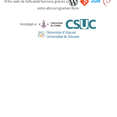
El lloc web de Softcatalà funciona gràcies a
entre altre programari lliure.
Comentari *
Hostatjat a:
ENVIA