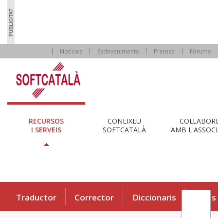
Notícies
Esdeveniments
Premsa
Fòrums
RECURSOS
CONEIXEU
COL·LABOR
I SERVEIS
SOFTCATALÀ
AMB L'ASSOCI
Traductor
Corrector
Diccionaris
Eines