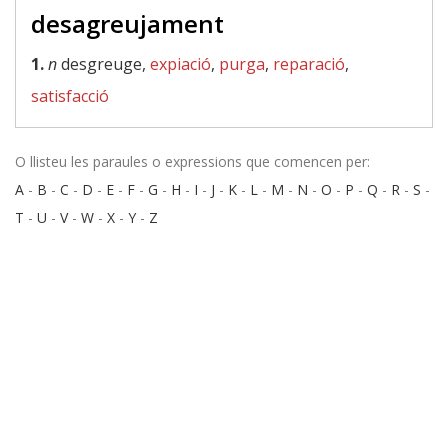
desagreujament
1.
n
desgreuge,
expiació
,
purga
,
reparació
,
satisfacció
O llisteu les paraules o expressions que comencen per:
A
-
B
-
C
-
D
-
E
-
F
-
G
-
H
-
I
-
J
-
K
-
L
-
M
-
N
-
O
-
P
-
Q
-
R
-
S
-
T
-
U
-
V
-
W
-
X
-
Y
-
Z