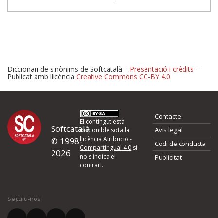
Diccionari de sinònims de Softcatalà –
Presentació i crèdits
–
Publicat amb llicència
Creative Commons CC-BY 4.0
Proposeu-nos millores o 
Contacte
d'errors
El contingut està
Softcatalà
Avís legal
disponible sota la
llicència
Atribució -
© 1998-
Codi de conducta
Si heu trobat un error o voleu proposar alguna millora, ompliu els ca
CompartirIgual 4.0
si
2026
quina és la millora que proposeu o l'error del qual voleu informar-no
no s'indica el
Publicitat
contrari.
El vostre nom *
Seguiu-nos