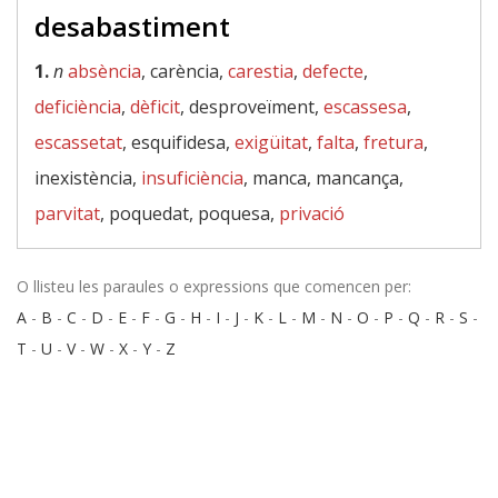
desabastiment
1.
n
absència
, carència,
carestia
,
defecte
,
deficiència
,
dèficit
, desproveïment,
escassesa
,
escassetat
, esquifidesa,
exigüitat
,
falta
,
fretura
,
inexistència,
insuficiència
, manca, mancança,
parvitat
, poquedat, poquesa,
privació
O llisteu les paraules o expressions que comencen per:
A
-
B
-
C
-
D
-
E
-
F
-
G
-
H
-
I
-
J
-
K
-
L
-
M
-
N
-
O
-
P
-
Q
-
R
-
S
-
T
-
U
-
V
-
W
-
X
-
Y
-
Z