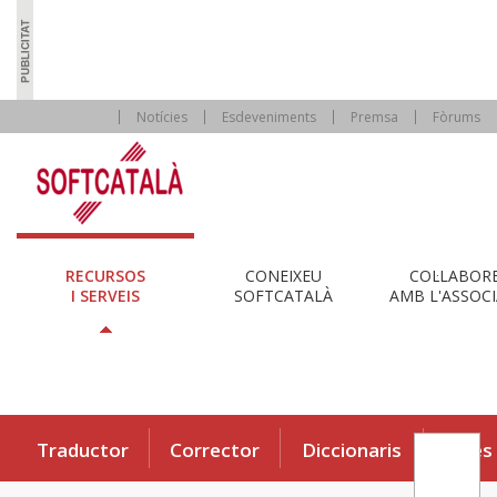
Notícies
Esdeveniments
Premsa
Fòrums
RECURSOS
CONEIXEU
COL·LABOR
I SERVEIS
SOFTCATALÀ
AMB L'ASSOCI
Traductor
Corrector
Diccionaris
Eines