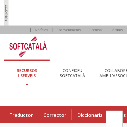
Notícies
Esdeveniments
Premsa
Fòrums
RECURSOS
CONEIXEU
COL·LABOR
I SERVEIS
SOFTCATALÀ
AMB L'ASSOCI
Traductor
Corrector
Diccionaris
Eines