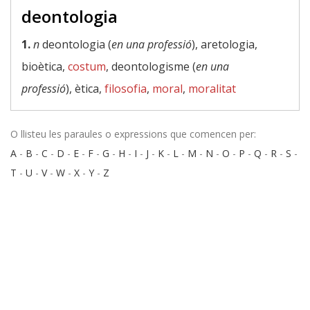
deontologia
1.
n
deontologia (
en una professió
), aretologia,
bioètica,
costum
, deontologisme (
en una
professió
), ètica,
filosofia
,
moral
,
moralitat
O llisteu les paraules o expressions que comencen per:
A
-
B
-
C
-
D
-
E
-
F
-
G
-
H
-
I
-
J
-
K
-
L
-
M
-
N
-
O
-
P
-
Q
-
R
-
S
-
T
-
U
-
V
-
W
-
X
-
Y
-
Z