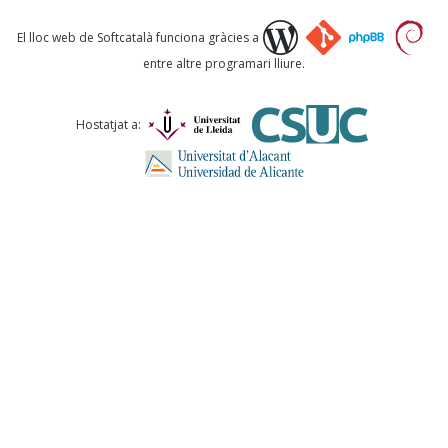
Què proposeu?
El lloc web de Softcatalà funciona gràcies a
entre altre programari lliure.
Comentari *
Hostatjat a:
ENVIA