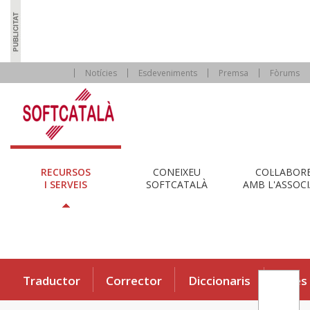
Notícies
Esdeveniments
Premsa
Fòrums
RECURSOS
CONEIXEU
COL·LABOR
I SERVEIS
SOFTCATALÀ
AMB L'ASSOCI
Traductor
Corrector
Diccionaris
Eines