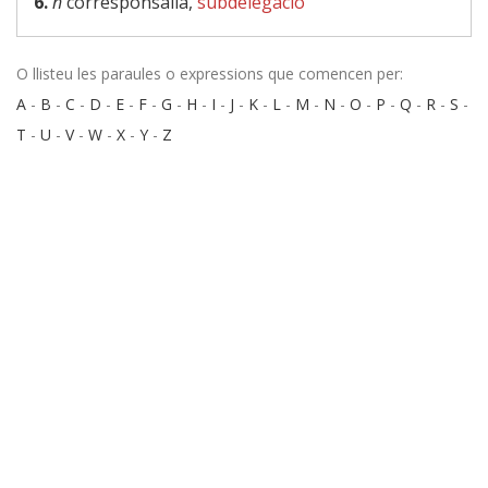
6.
n
corresponsalia,
subdelegació
O llisteu les paraules o expressions que comencen per:
A
-
B
-
C
-
D
-
E
-
F
-
G
-
H
-
I
-
J
-
K
-
L
-
M
-
N
-
O
-
P
-
Q
-
R
-
S
-
T
-
U
-
V
-
W
-
X
-
Y
-
Z