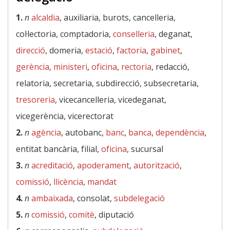
1.
n
alcaldia
, auxiliaria, burots, cancelleria,
col·lectoria, comptadoria,
conselleria
, deganat,
direcció
, domeria,
estació
,
factoria
,
gabinet
,
gerència
,
ministeri
,
oficina
,
rectoria
, redacció,
relatoria, secretaria, subdirecció, subsecretaria,
tresoreria
, vicecancelleria, vicedeganat,
vicegerència, vicerectorat
2.
n
agència
, autobanc,
banc
,
banca
,
dependència
,
entitat bancària, filial,
oficina
, sucursal
3.
n
acreditació
,
apoderament
,
autorització
,
comissió
,
llicència
,
mandat
4.
n
ambaixada
, consolat,
subdelegació
5.
n
comissió
,
comitè
, diputació