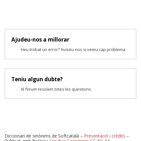
Ajudeu-nos a millorar
Heu trobat un error? Aviseu-nos si veieu cap problema.
Teniu algun dubte?
Al fòrum resolem totes les qüestions.
Diccionari de sinònims de Softcatalà –
Presentació i crèdits
–
Publicat amb llicència
Creative Commons CC-BY 4.0