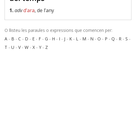
1.
adv
d’ara
, de l’any
O llisteu les paraules o expressions que comencen per:
A
-
B
-
C
-
D
-
E
-
F
-
G
-
H
-
I
-
J
-
K
-
L
-
M
-
N
-
O
-
P
-
Q
-
R
-
S
-
T
-
U
-
V
-
W
-
X
-
Y
-
Z