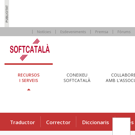
Notícies
Esdeveniments
Premsa
Fòrums
RECURSOS
CONEIXEU
COL·LABOR
I SERVEIS
SOFTCATALÀ
AMB L'ASSOCI
Traductor
Corrector
Diccionaris
Eines