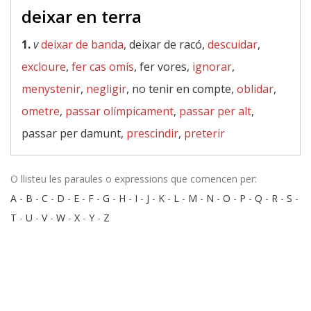
deixar en terra
1.
v
deixar de banda
, deixar de racó,
descuidar
,
excloure
,
fer cas omís
, fer vores,
ignorar
,
menystenir
,
negligir
, no tenir en compte,
oblidar
,
ometre
,
passar olímpicament
,
passar per alt
,
passar per damunt,
prescindir
,
preterir
O llisteu les paraules o expressions que comencen per:
A
-
B
-
C
-
D
-
E
-
F
-
G
-
H
-
I
-
J
-
K
-
L
-
M
-
N
-
O
-
P
-
Q
-
R
-
S
-
T
-
U
-
V
-
W
-
X
-
Y
-
Z