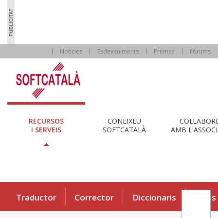
Notícies
Esdeveniments
Premsa
Fòrums
RECURSOS
CONEIXEU
COL·LABOR
I SERVEIS
SOFTCATALÀ
AMB L'ASSOCI
Traductor
Corrector
Diccionaris
Eines