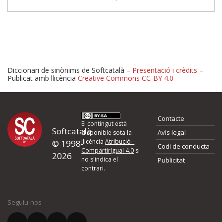
Diccionari de sinònims de Softcatalà –
Presentació i crèdits
–
Publicat amb llicència
Creative Commons CC-BY 4.0
Proposeu-nos millores o 
Contacte
d'errors
El contingut està
Softcatalà
Avís legal
disponible sota la
llicència
Atribució -
© 1998-
Codi de conducta
Si heu trobat un error o voleu proposar alguna millora, ompliu els ca
CompartirIgual 4.0
si
2026
quina és la millora que proposeu o l'error del qual voleu informar-no
no s'indica el
Publicitat
contrari.
El vostre nom *
Seguiu-nos