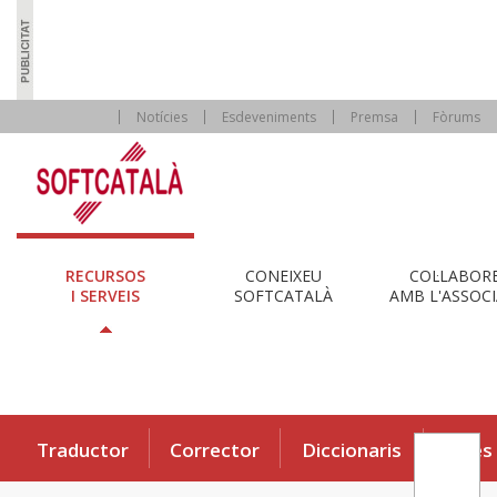
Notícies
Esdeveniments
Premsa
Fòrums
RECURSOS
CONEIXEU
COL·LABOR
I SERVEIS
SOFTCATALÀ
AMB L'ASSOCI
Traductor
Corrector
Diccionaris
Eines