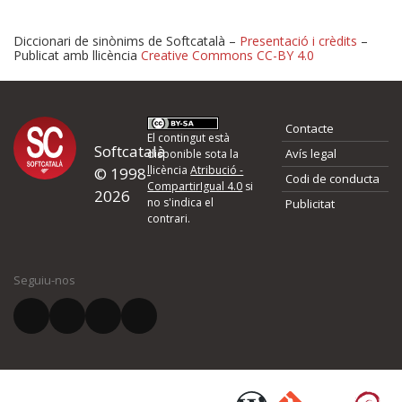
Diccionari de sinònims de Softcatalà –
Presentació i crèdits
–
Publicat amb llicència
Creative Commons CC-BY 4.0
Proposeu-nos millores o 
Contacte
d'errors
El contingut està
Softcatalà
Avís legal
disponible sota la
llicència
Atribució -
© 1998-
Codi de conducta
Si heu trobat un error o voleu proposar alguna millora, ompliu els ca
CompartirIgual 4.0
si
2026
quina és la millora que proposeu o l'error del qual voleu informar-no
no s'indica el
Publicitat
contrari.
El vostre nom *
Seguiu-nos
El vostre correu electrònic *
Què proposeu?