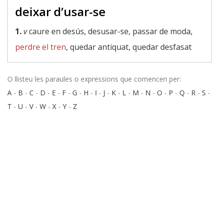
deixar d’usar-se
1.
v
caure en desús, desusar-se, passar de moda,
perdre el tren
, quedar antiquat, quedar desfasat
O llisteu les paraules o expressions que comencen per:
A
-
B
-
C
-
D
-
E
-
F
-
G
-
H
-
I
-
J
-
K
-
L
-
M
-
N
-
O
-
P
-
Q
-
R
-
S
-
T
-
U
-
V
-
W
-
X
-
Y
-
Z