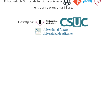
El lloc web de Softcatalà funciona gràcies a
entre altre programari lliure.
Comentari *
Hostatjat a:
ENVIA