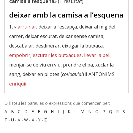
camisa a l’esquena
» (1 resultat)
deixar amb la camisa a l’esquena
1.
v
arruïnar
, deixar a l’escapça, deixar al mig del
carrer, deixar escurat, deixar sense camisa,
descabalar, desdinerar, eixugar la butxaca,
empobrir
,
escurar les butxaques
,
llevar la pell
,
menjar-se de viu en viu, prendre el pa, xuclar la
sang, deixar en pilotes (
col·loquial
) ‖
ANTÒNIMS:
enriquir
O llisteu les paraules o expressions que comencen per:
A
-
B
-
C
-
D
-
E
-
F
-
G
-
H
-
I
-
J
-
K
-
L
-
M
-
N
-
O
-
P
-
Q
-
R
-
S
-
T
-
U
-
V
-
W
-
X
-
Y
-
Z