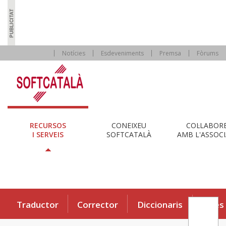
Notícies
Esdeveniments
Premsa
Fòrums
RECURSOS
CONEIXEU
COL·LABOR
I SERVEIS
SOFTCATALÀ
AMB L'ASSOCI
Traductor
Corrector
Diccionaris
Eines