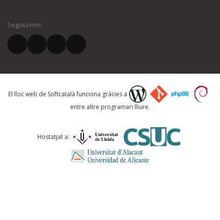
El vostre nom *
Seguiu-nos
El vostre correu electrònic *
Què proposeu?
El lloc web de Softcatalà funciona gràcies a
entre altre programari lliure.
Comentari *
Hostatjat a: