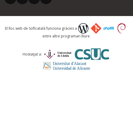
Què proposeu?
El lloc web de Softcatalà funciona gràcies a
entre altre programari lliure.
Comentari *
Hostatjat a:
ENVIA