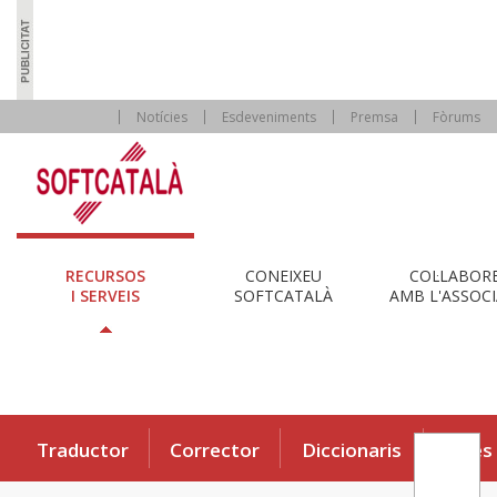
Notícies
Esdeveniments
Premsa
Fòrums
RECURSOS
CONEIXEU
COL·LABOR
I SERVEIS
SOFTCATALÀ
AMB L'ASSOCI
Traductor
Corrector
Diccionaris
Eines