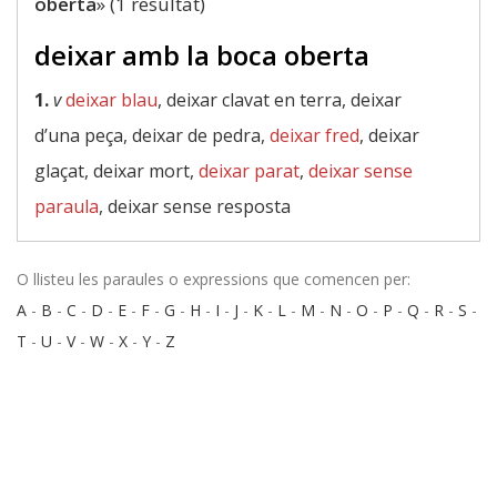
oberta
» (1 resultat)
deixar amb la boca oberta
1.
v
deixar blau
, deixar clavat en terra, deixar
d’una peça, deixar de pedra,
deixar fred
, deixar
glaçat, deixar mort,
deixar parat
,
deixar sense
paraula
, deixar sense resposta
O llisteu les paraules o expressions que comencen per:
A
-
B
-
C
-
D
-
E
-
F
-
G
-
H
-
I
-
J
-
K
-
L
-
M
-
N
-
O
-
P
-
Q
-
R
-
S
-
T
-
U
-
V
-
W
-
X
-
Y
-
Z