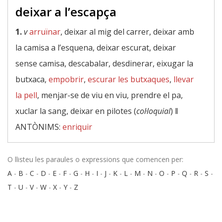
deixar a l’escapça
1.
v
arruïnar
, deixar al mig del carrer, deixar amb
la camisa a l’esquena, deixar escurat, deixar
sense camisa, descabalar, desdinerar, eixugar la
butxaca,
empobrir
,
escurar les butxaques
,
llevar
la pell
, menjar-se de viu en viu, prendre el pa,
xuclar la sang, deixar en pilotes (
col·loquial
) ‖
ANTÒNIMS:
enriquir
O llisteu les paraules o expressions que comencen per:
A
-
B
-
C
-
D
-
E
-
F
-
G
-
H
-
I
-
J
-
K
-
L
-
M
-
N
-
O
-
P
-
Q
-
R
-
S
-
T
-
U
-
V
-
W
-
X
-
Y
-
Z