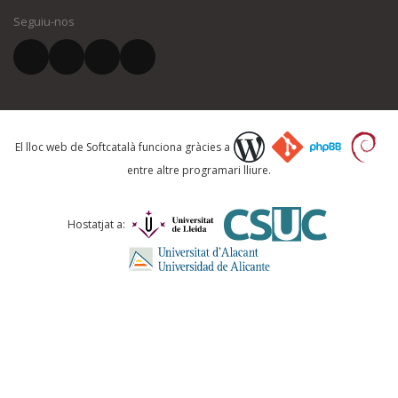
Seguiu-nos
El vostre correu electrònic *
Què proposeu?
El lloc web de Softcatalà funciona gràcies a
entre altre programari lliure.
Comentari *
Hostatjat a: