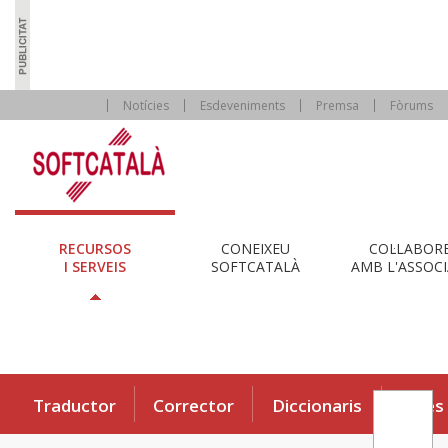
Notícies
Esdeveniments
Premsa
Fòrums
RECURSOS
CONEIXEU
COL·LABOR
I SERVEIS
SOFTCATALÀ
AMB L'ASSOCI
Traductor
Corrector
Diccionaris
Eines